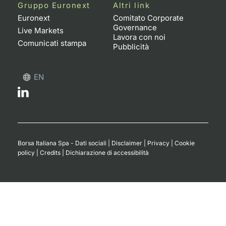
Formaz
Gruppo Euronext
Altri link
Specific
Euronext
Comitato Corporate
Governance
Statisti
Live Markets
Lavora con noi
Avvisi
Comunicati stampa
Pubblicità
Market
EN
KID
Borsa Italiana Spa - Dati sociali
|
Disclaimer
|
Privacy
|
Cookie
policy
|
Credits
|
Dichiarazione di accessibilità