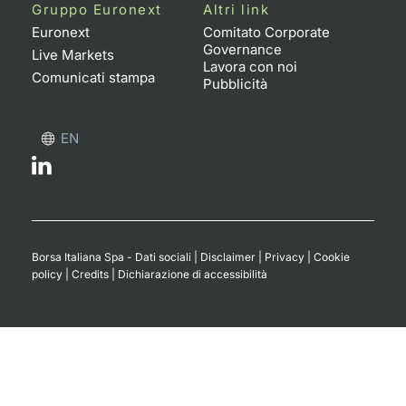
Formaz
Gruppo Euronext
Altri link
Specific
Euronext
Comitato Corporate
Governance
Statisti
Live Markets
Lavora con noi
Avvisi
Comunicati stampa
Pubblicità
Market
EN
KID
Borsa Italiana Spa - Dati sociali
|
Disclaimer
|
Privacy
|
Cookie
policy
|
Credits
|
Dichiarazione di accessibilità