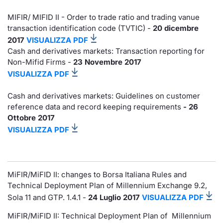
Notizie e Formazione
Servizi di trading
Docume
Per emit
Docume
Dividen
Emittent
KID/PRI
Notizie
MIFIR/ MIFID II - Order to trade ratio and trading vanue
transaction identification code (TVTIC) -
20 dicembre
2017
Chi siamo
Dati di Mercato
VISUALIZZA PDF
Listed 
Docume
Formazi
BTP Min
Formaz
Listing
Statisti
Cash and derivatives markets: Transaction reporting for
Milan
Non-Mifid Firms -
23 Novembre 2017
Analisi e Statistiche
Calenda
Formazi
BONO Mi
Material
Segmen
VISUALIZZA PDF
Intermediari
IPO e M
OAT Min
Cash and derivatives markets: Guidelines on customer
Mercato
reference data and record keeping requirements
- 26
Mifid 2
Cambi
BUND Mi
Ottobre 2017
BTP
VISUALIZZA PDF
Regolamenti
MiFID 2
BTP Min
Market M
Speciali
Academy
Opzioni
MiFIR/MiFID II: changes to Borsa Italiana Rules and
RFQ
Technical Deployment Plan of Millennium Exchange 9.2,
Opzioni 
Sola 11 and GTP. 1.4.1 -
24 Luglio 2017
VISUALIZZA PDF
Spread 
Indicato
MiFIR/MiFID II: Technical Deployment Plan of Millennium