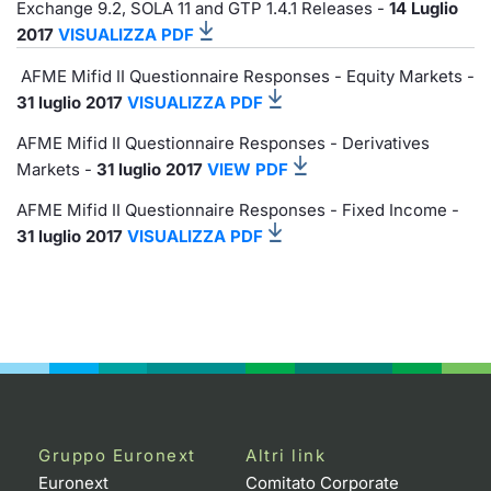
Formaz
Exchange 9.2, SOLA 11 and GTP 1.4.1 Releases -
14 Luglio
2017
VISUALIZZA PDF
Specific
Statisti
AFME Mifid II Questionnaire Responses - Equity Markets -
Avvisi
31 luglio 2017
VISUALIZZA PDF
AFME Mifid II Questionnaire Responses - Derivatives
Market
Markets -
31 luglio 2017
VIEW PDF
KID
AFME Mifid II Questionnaire Responses - Fixed Income -
31 luglio 2017
VISUALIZZA PDF
Gruppo Euronext
Altri link
Euronext
Comitato Corporate