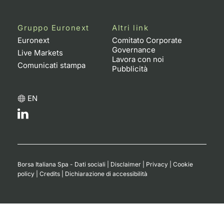
Notizie e Formazione
Docume
Per emit
Docume
Dividen
Emittent
KID/PRI
Notizie
Servizi 
Gruppo Euronext
Altri link
Chi siamo
Euronext
Comitato Corporate
Listed 
Docume
Formazi
BTP Min
Formaz
Listing
Statisti
Dati di
Governance
Milan
Live Markets
Lavora con noi
Comunicati stampa
Calenda
Formazi
BONO Mi
Material
Analisi 
Pubblicità
Segmen
IPO e M
OAT Min
Intermed
Mercato
EN
Cambi
BUND Mi
Mifid 2
BTP
MiFID 2
BTP Min
Regolam
Market M
Speciali
Borsa Italiana Spa - Dati sociali
|
Disclaimer
|
Privacy
|
Cookie
Opzioni
Academ
policy
|
Credits
|
Dichiarazione di accessibilità
RFQ
Opzioni 
Spread 
Indicato