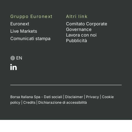
Notizie e Formazione
Docume
Per emit
Docume
Dividen
Emittent
KID/PRI
Notizie
Servizi 
Gruppo Euronext
Altri link
Chi siamo
Euronext
Comitato Corporate
Listed 
Docume
Formazi
BTP Min
Formaz
Listing
Statisti
Dati di
Governance
Milan
Live Markets
Lavora con noi
Comunicati stampa
Calenda
Formazi
BONO Mi
Material
Analisi 
Pubblicità
Segmen
IPO e M
OAT Min
Intermed
Mercato
EN
Cambi
BUND Mi
Mifid 2
BTP
MiFID 2
BTP Min
Regolam
Market M
Speciali
Borsa Italiana Spa - Dati sociali
|
Disclaimer
|
Privacy
|
Cookie
Opzioni
Academ
policy
|
Credits
|
Dichiarazione di accessibilità
RFQ
Opzioni 
Spread 
Indicato