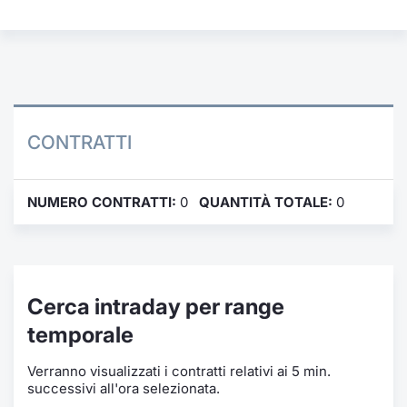
Formazione
Specific
Statistiche del Mercato
Avvisi
Market
CONTRATTI
KID
NUMERO CONTRATTI:
0
QUANTITÀ TOTALE:
0
Cerca intraday per range
temporale
Verranno visualizzati i contratti relativi ai 5 min.
successivi all'ora selezionata.