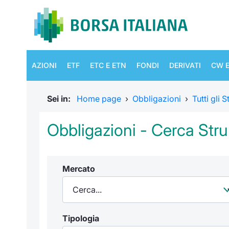
AZIONI
ETF
ETC E ETN
FONDI
DERIVATI
CW E
Sei in:
Home page
›
Obbligazioni
›
Tutti gli 
Obbligazioni - Cerca Str
Mercato
Tipologia