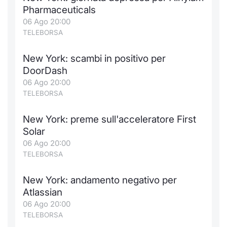
Formaz
Pharmaceuticals
Specific
06 Ago 20:00
Statisti
TELEBORSA
Avvisi
New York: scambi in positivo per
Market
DoorDash
06 Ago 20:00
KID
TELEBORSA
New York: preme sull'acceleratore First
Solar
06 Ago 20:00
TELEBORSA
New York: andamento negativo per
Atlassian
06 Ago 20:00
TELEBORSA