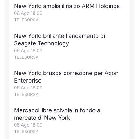
Formaz
New York: amplia il rialzo ARM Holdings
Specific
06 Ago 18:00
Statisti
TELEBORSA
Avvisi
New York: brillante l'andamento di
Market
Seagate Technology
06 Ago 18:00
KID
TELEBORSA
New York: brusca correzione per Axon
Enterprise
06 Ago 18:00
TELEBORSA
MercadoLibre scivola in fondo al
mercato di New York
06 Ago 18:00
TELEBORSA