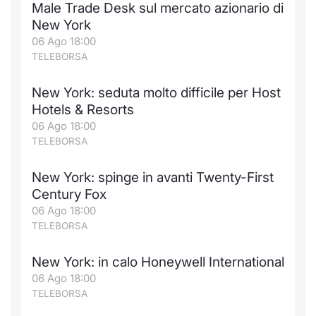
Male Trade Desk sul mercato azionario di
Notizie e Formazione
Docume
Per emit
Docume
Dividen
Emittent
KID/PRI
Notizie
Servizi 
New York
06 Ago 18:00
Chi siamo
Listed 
Docume
Formazi
BTP Min
Formaz
Listing
Statisti
Dati di
TELEBORSA
Milan
New York: seduta molto difficile per Host
Calenda
Formazi
BONO Mi
Material
Analisi 
Segmen
Hotels & Resorts
06 Ago 18:00
IPO e M
OAT Min
Intermed
Mercato
TELEBORSA
Cambi
BUND Mi
Mifid 2
BTP
New York: spinge in avanti Twenty-First
Century Fox
MiFID 2
BTP Min
Regolam
Market M
06 Ago 18:00
Speciali
TELEBORSA
Opzioni
Academ
RFQ
New York: in calo Honeywell International
Opzioni 
06 Ago 18:00
Spread 
TELEBORSA
Indicato