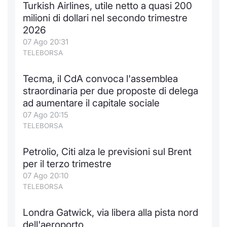
Turkish Airlines, utile netto a quasi 200
Notizie e Formazione
Docume
Per emit
Docume
Dividen
Emittent
KID/PRI
Notizie
Servizi 
milioni di dollari nel secondo trimestre
2026
Chi siamo
Listed 
Docume
Formazi
BTP Min
Formaz
Listing
Statisti
Dati di
07 Ago 20:31
Milan
TELEBORSA
Calenda
Formazi
BONO Mi
Material
Analisi 
Segmen
Tecma, il CdA convoca l'assemblea
straordinaria per due proposte di delega
IPO e M
OAT Min
Intermed
Mercato
ad aumentare il capitale sociale
07 Ago 20:15
Cambi
BUND Mi
Mifid 2
BTP
TELEBORSA
MiFID 2
BTP Min
Regolam
Market M
Petrolio, Citi alza le previsioni sul Brent
Speciali
per il terzo trimestre
Opzioni
Academ
07 Ago 20:10
RFQ
TELEBORSA
Opzioni 
Spread 
Londra Gatwick, via libera alla pista nord
Indicato
dell'aeroporto