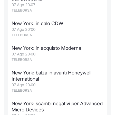
Formaz
07 Ago 20:07
Specific
TELEBORSA
Statisti
Avvisi
New York: in calo CDW
07 Ago 20:00
Market
TELEBORSA
KID
New York: in acquisto Moderna
07 Ago 20:00
TELEBORSA
New York: balza in avanti Honeywell
International
07 Ago 20:00
TELEBORSA
New York: scambi negativi per Advanced
Micro Devices