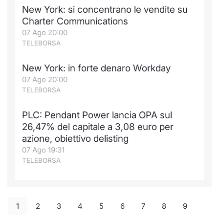
New York: si concentrano le vendite su
Charter Communications
07 Ago 20:00
TELEBORSA
New York: in forte denaro Workday
07 Ago 20:00
TELEBORSA
PLC: Pendant Power lancia OPA sul
26,47% del capitale a 3,08 euro per
azione, obiettivo delisting
07 Ago 19:31
TELEBORSA
1
2
3
4
5
6
7
8
9