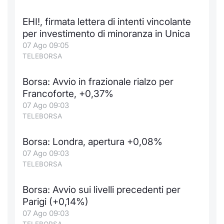
Formaz
Specific
EHI!, firmata lettera di intenti vincolante
Statisti
per investimento di minoranza in Unica
Avvisi
07 Ago 09:05
TELEBORSA
Market
Borsa: Avvio in frazionale rialzo per
KID
Francoforte, +0,37%
07 Ago 09:03
TELEBORSA
Borsa: Londra, apertura +0,08%
07 Ago 09:03
TELEBORSA
Borsa: Avvio sui livelli precedenti per
Parigi (+0,14%)
07 Ago 09:03