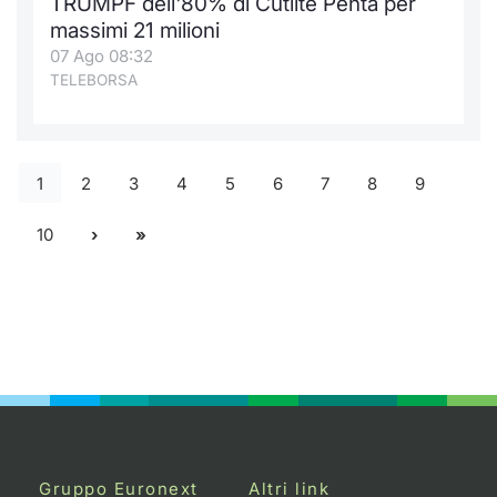
TRUMPF dell'80% di Cutlite Penta per
massimi 21 milioni
07 Ago 08:32
TELEBORSA
1
2
3
4
5
6
7
8
9
10
Gruppo Euronext
Altri link