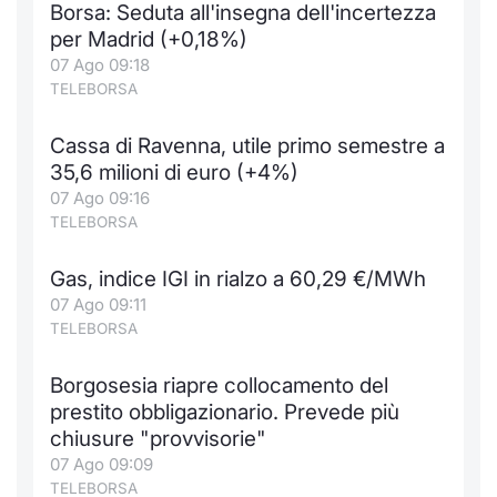
Borsa: Seduta all'insegna dell'incertezza
Notizie e Formazione
Docume
Per emit
Docume
Dividen
Emittent
KID/PRI
Notizie
Servizi 
per Madrid (+0,18%)
07 Ago 09:18
Chi siamo
Listed 
Docume
Formazi
BTP Min
Formaz
Listing
Statisti
Dati di
TELEBORSA
Milan
Cassa di Ravenna, utile primo semestre a
Calenda
Formazi
BONO Mi
Material
Analisi 
Segmen
35,6 milioni di euro (+4%)
07 Ago 09:16
IPO e M
OAT Min
Intermed
Mercato
TELEBORSA
Cambi
BUND Mi
Mifid 2
BTP
Gas, indice IGI in rialzo a 60,29 €/MWh
07 Ago 09:11
MiFID 2
BTP Min
Regolam
Market M
TELEBORSA
Speciali
Opzioni
Academ
Borgosesia riapre collocamento del
RFQ
prestito obbligazionario. Prevede più
Opzioni 
chiusure "provvisorie"
Spread 
07 Ago 09:09
Indicato
TELEBORSA