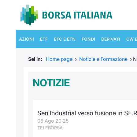
AZIONI
ETF
ETC E ETN
FONDI
DERIVATI
CW E
Sei in:
Home page
›
Notizie e Formazione
›
N
NOTIZIE
Seri Industrial verso fusione in SE.R
06 Ago 20:25
TELEBORSA