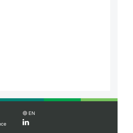
EN
nce