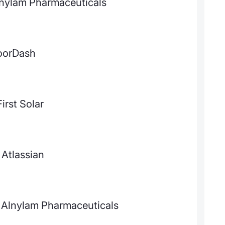
lnylam Pharmaceuticals
DoorDash
irst Solar
Atlassian
 Alnylam Pharmaceuticals