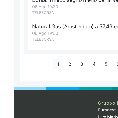
06 Ago 19:30
TELEBORSA
Natural Gas (Amsterdam) a 57,49 e
06 Ago 19:30
TELEBORSA
1
2
3
4
5
Gruppo 
Euronext
Live Mark