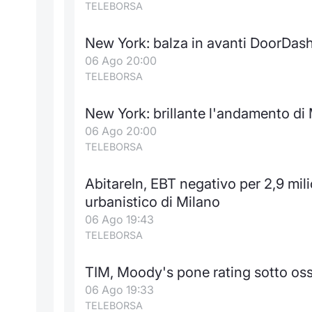
TELEBORSA
New York: balza in avanti DoorDas
06 Ago 20:00
TELEBORSA
New York: brillante l'andamento d
06 Ago 20:00
TELEBORSA
AbitareIn, EBT negativo per 2,9 mili
urbanistico di Milano
06 Ago 19:43
TELEBORSA
TIM, Moody's pone rating sotto oss
06 Ago 19:33
TELEBORSA