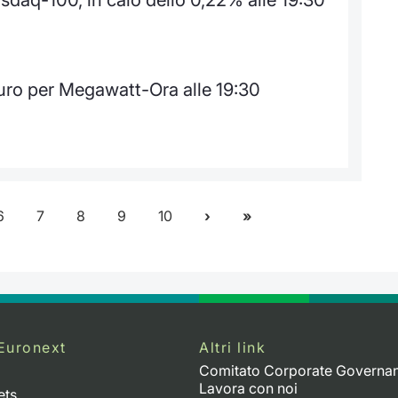
uro per Megawatt-Ora alle 19:30
6
7
8
9
10
Euronext
Altri link
Comitato Corporate Governa
Lavora con noi
ets