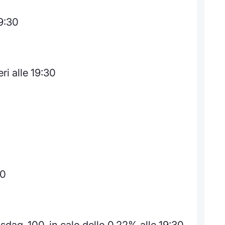
19:30
ri alle 19:30
30
sdaq-100, in calo dello 0,22% alle 19:30