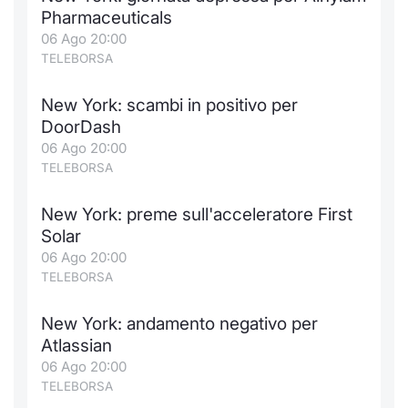
Formaz
Pharmaceuticals
Specific
06 Ago 20:00
Statisti
TELEBORSA
Avvisi
New York: scambi in positivo per
Market
DoorDash
06 Ago 20:00
KID
TELEBORSA
New York: preme sull'acceleratore First
Solar
06 Ago 20:00
TELEBORSA
New York: andamento negativo per
Atlassian
06 Ago 20:00
TELEBORSA