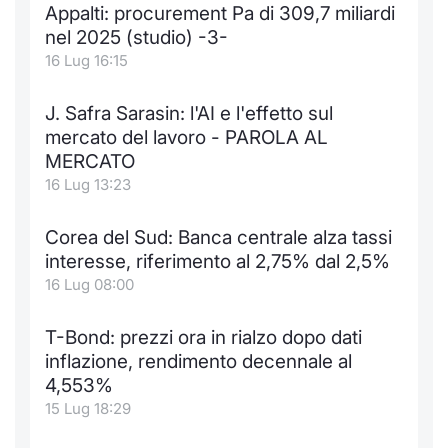
Formaz
Appalti: procurement Pa di 309,7 miliardi
Specific
nel 2025 (studio) -3-
Statisti
16 Lug 16:15
Avvisi
J. Safra Sarasin: l'AI e l'effetto sul
Market
mercato del lavoro - PAROLA AL
MERCATO
KID
16 Lug 13:23
Corea del Sud: Banca centrale alza tassi
interesse, riferimento al 2,75% dal 2,5%
16 Lug 08:00
T-Bond: prezzi ora in rialzo dopo dati
inflazione, rendimento decennale al
4,553%
15 Lug 18:29