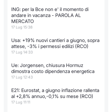
Notizie e Formazione
Docume
Per emit
Docume
Dividen
Emittent
KID/PRI
Notizie
Servizi 
ING: per la Bce non e' il momento di
andare in vacanza - PAROLA AL
Chi siamo
Listed 
Docume
Formazi
BTP Min
Formaz
Listing
Statisti
Dati di
MERCATO
Milan
17 Lug 15:38
Calenda
Formazi
BONO Mi
Material
Analisi 
Segmen
Usa: +19% nuovi cantieri a giugno, sopra
IPO e M
OAT Min
Intermed
attese, -3% i permessi edilizi (RCO)
Mercato
17 Lug 14:33
Cambi
BUND Mi
Mifid 2
BTP
Ue: Jorgensen, chiusura Hormuz
MiFID 2
BTP Min
Regolam
dimostra costo dipendenza energetica
Market M
17 Lug 12:43
Speciali
Opzioni
Academ
RFQ
E21: Eurostat, a giugno inflazione rallenta
Opzioni 
al +2,8% annuo,-0,1% su mese (RCO)
Spread 
17 Lug 11:11
Indicato