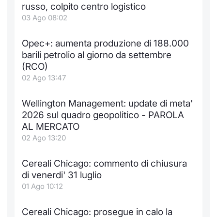
Formaz
russo, colpito centro logistico
Specific
03 Ago 08:02
Statisti
Avvisi
Opec+: aumenta produzione di 188.000
barili petrolio al giorno da settembre
Market
(RCO)
02 Ago 13:47
KID
Wellington Management: update di meta'
2026 sul quadro geopolitico - PAROLA
AL MERCATO
02 Ago 13:20
Cereali Chicago: commento di chiusura
di venerdi' 31 luglio
01 Ago 10:12
Cereali Chicago: prosegue in calo la