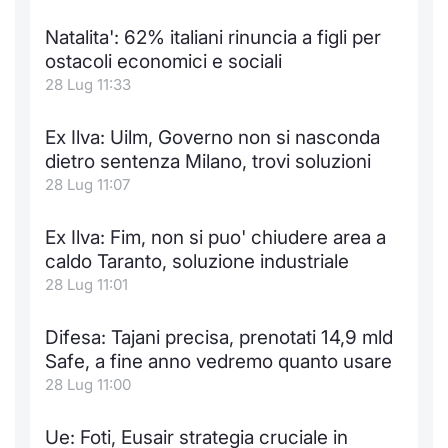
Formaz
Specific
Natalita': 62% italiani rinuncia a figli per
Statisti
ostacoli economici e sociali
Avvisi
28 Lug 11:33
Market
Ex Ilva: Uilm, Governo non si nasconda
dietro sentenza Milano, trovi soluzioni
KID
28 Lug 11:07
Ex Ilva: Fim, non si puo' chiudere area a
caldo Taranto, soluzione industriale
28 Lug 11:01
Difesa: Tajani precisa, prenotati 14,9 mld
Safe, a fine anno vedremo quanto usare
28 Lug 11:00
Ue: Foti, Eusair strategia cruciale in