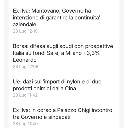
Notizie e Formazione
Docume
Per emit
Docume
Dividen
Emittent
KID/PRI
Notizie
Servizi 
Ex Ilva: Mantovano, Governo ha
intenzione di garantire la continuita'
Chi siamo
Listed 
Docume
Formazi
BTP Min
Formaz
Listing
Statisti
Dati di
aziendale
Milan
28 Lug 12:10
Calenda
Formazi
BONO Mi
Material
Analisi 
Segmen
Borsa: difesa sugli scudi con prospettive
IPO e M
OAT Min
Intermed
Italia su fondi Safe, a Milano +3,3%
Mercato
Leonardo
Cambi
BUND Mi
Mifid 2
28 Lug 12:08
BTP
MiFID 2
BTP Min
Regolam
Ue: dazi sull'import di nylon e di due
Market M
prodotti chimici dalla Cina
Speciali
Opzioni
Academ
28 Lug 11:42
RFQ
Opzioni 
Ex Ilva: in corso a Palazzo Chigi incontro
Spread 
tra Governo e sindacati
Indicato
28 Lug 11:40