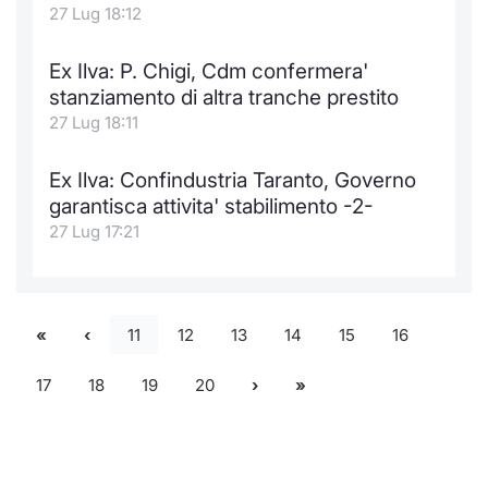
27 Lug 18:12
Ex Ilva: P. Chigi, Cdm confermera'
stanziamento di altra tranche prestito
27 Lug 18:11
Ex Ilva: Confindustria Taranto, Governo
garantisca attivita' stabilimento -2-
27 Lug 17:21
11
12
13
14
15
16
17
18
19
20