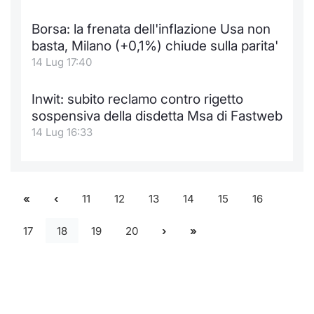
Borsa: la frenata dell'inflazione Usa non
basta, Milano (+0,1%) chiude sulla parita'
14 Lug 17:40
Inwit: subito reclamo contro rigetto
sospensiva della disdetta Msa di Fastweb
14 Lug 16:33
11
12
13
14
15
16
17
18
19
20