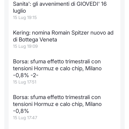
Sanita': gli avvenimenti di GIOVEDI' 16
Notizie e Formazione
Docume
Per emit
Docume
Dividen
Emittent
KID/PRI
Notizie
Servizi 
luglio
15 Lug 19:15
Chi siamo
Listed 
Docume
Formazi
BTP Min
Formaz
Listing
Statisti
Dati di
Milan
Kering: nomina Romain Spitzer nuovo ad
Calenda
Formazi
BONO Mi
Material
Analisi 
di Bottega Veneta
Segmen
15 Lug 19:09
IPO e M
OAT Min
Intermed
Mercato
Borsa: sfuma effetto trimestrali con
Cambi
BUND Mi
Mifid 2
tensioni Hormuz e calo chip, Milano
BTP
-0,8% -2-
MiFID 2
BTP Min
Regolam
15 Lug 17:51
Market M
Speciali
Opzioni
Academ
Borsa: sfuma effetto trimestrali con
RFQ
tensioni Hormuz e calo chip, Milano
Opzioni 
-0,8%
Spread 
15 Lug 17:47
Indicato