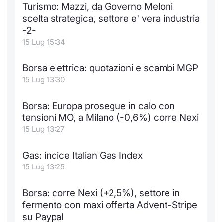
Formaz
Turismo: Mazzi, da Governo Meloni
Specific
scelta strategica, settore e' vera industria
Statisti
-2-
Avvisi
15 Lug 15:34
Market
Borsa elettrica: quotazioni e scambi MGP
15 Lug 13:30
KID
Borsa: Europa prosegue in calo con
tensioni MO, a Milano (-0,6%) corre Nexi
15 Lug 13:27
Gas: indice Italian Gas Index
15 Lug 13:25
Borsa: corre Nexi (+2,5%), settore in
fermento con maxi offerta Advent-Stripe
su Paypal