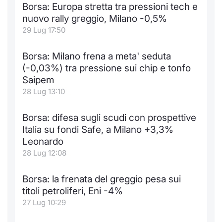
Formaz
Borsa: Europa stretta tra pressioni tech e
Specific
nuovo rally greggio, Milano -0,5%
Statisti
29 Lug 17:50
Avvisi
Borsa: Milano frena a meta' seduta
Market
(-0,03%) tra pressione sui chip e tonfo
Saipem
KID
28 Lug 13:10
Borsa: difesa sugli scudi con prospettive
Italia su fondi Safe, a Milano +3,3%
Leonardo
28 Lug 12:08
Borsa: la frenata del greggio pesa sui
titoli petroliferi, Eni -4%
27 Lug 10:29