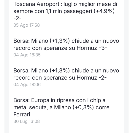
Toscana Aeroporti: luglio miglior mese di
Notizie e Formazione
Docume
Per emit
Docume
Dividen
Emittent
KID/PRI
Notizie
Servizi 
sempre con 1,1 mln passeggeri (+4,9%)
-2-
Chi siamo
Listed 
Docume
Formazi
BTP Min
Formaz
Listing
Statisti
Dati di
05 Ago 17:58
Milan
Calenda
Formazi
BONO Mi
Material
Analisi 
Borsa: Milano (+1,3%) chiude a un nuovo
Segmen
record con speranze su Hormuz -3-
IPO e M
OAT Min
Intermed
04 Ago 18:35
Mercato
Cambi
BUND Mi
Mifid 2
Borsa: Milano (+1,3%) chiude a un nuovo
BTP
record con speranze su Hormuz -2-
MiFID 2
BTP Min
Regolam
04 Ago 18:06
Market M
Speciali
Opzioni
Academ
Borsa: Europa in ripresa con i chip a
RFQ
meta' seduta, a Milano (+0,3%) corre
Opzioni 
Ferrari
Spread 
30 Lug 13:08
Indicato