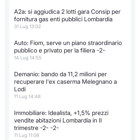
Notizie e Formazione
Docume
Per emit
Docume
Dividen
Emittent
KID/PRI
Notizie
Servizi 
A2a: si aggiudica 2 lotti gara Consip per
fornitura gas enti pubblici Lombardia
Chi siamo
Listed 
Docume
Formazi
BTP Min
Formaz
Listing
Statisti
Dati di
31 Lug 13:02
Milan
Calenda
Formazi
BONO Mi
Material
Analisi 
Auto: Fiom, serve un piano straordinario
Segmen
pubblico e privato per la filiera -2-
IPO e M
OAT Min
Intermed
14 Lug 14:55
Mercato
Cambi
BUND Mi
Mifid 2
Demanio: bando da 11,2 milioni per
BTP
recuperare l'ex caserma Melegnano a
MiFID 2
BTP Min
Regolam
Lodi
Market M
11 Lug 14:48
Speciali
Opzioni
Academ
RFQ
Immobiliare: Idealista, +1,5% prezzi
Opzioni 
vendite abitazioni Lombardia in II
Spread 
trimestre -2- -2-
Indicato
11 Lug 11:08