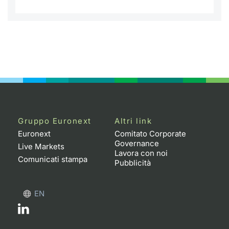
Formaz
Specific
Statisti
Avvisi
Market
KID
Gruppo Euronext
Altri link
Euronext
Comitato Corporate
Governance
Live Markets
Lavora con noi
Comunicati stampa
Pubblicità
EN