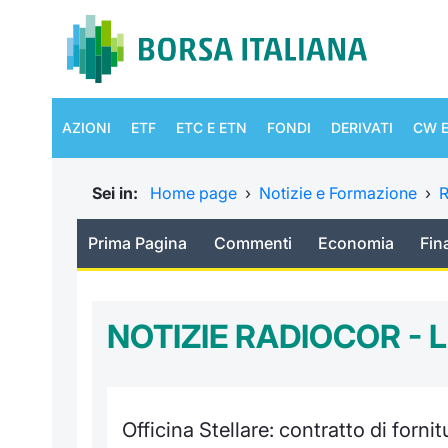
AZIONI
ETF
ETC E ETN
FONDI
DERIVATI
CW E
Sei in:
Home page
›
Notizie e Formazione
›
R
Prima Pagina
Commenti
Economia
Fin
NOTIZIE RADIOCOR -
Officina Stellare: contratto di forn