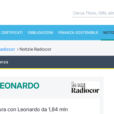
 CERTIFICATI
OBBLIGAZIONI
FINANZA SOSTENIBILE
NOTIZ
adiocor
›
Notizie Radiocor
anza
 LEONARDO
itura con Leonardo da 1,84 mln