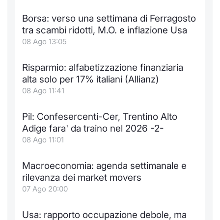
Notizie e Formazione
Docume
Per emit
Docume
Dividen
Emittent
KID/PRI
Notizie
Servizi 
Borsa: verso una settimana di Ferragosto
tra scambi ridotti, M.O. e inflazione Usa
Chi siamo
Listed 
Docume
Formazi
BTP Min
Formaz
Listing
Statisti
Dati di
08 Ago 13:05
Milan
Calenda
Formazi
BONO Mi
Material
Analisi 
Risparmio: alfabetizzazione finanziaria
Segmen
alta solo per 17% italiani (Allianz)
IPO e M
OAT Min
Intermed
08 Ago 11:41
Mercato
Cambi
BUND Mi
Mifid 2
Pil: Confesercenti-Cer, Trentino Alto
BTP
Adige fara' da traino nel 2026 -2-
MiFID 2
BTP Min
Regolam
08 Ago 11:01
Market M
Speciali
Opzioni
Academ
Macroeconomia: agenda settimanale e
RFQ
rilevanza dei market movers
Opzioni 
07 Ago 20:00
Spread 
Indicato
Usa: rapporto occupazione debole, ma