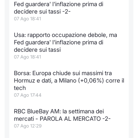
Formaz
Fed guardera' l'inflazione prima di
Specific
decidere sui tassi -2-
Statisti
07 Ago 18:41
Avvisi
Usa: rapporto occupazione debole, ma
Market
Fed guardera' l'inflazione prima di
decidere sui tassi
KID
07 Ago 18:41
Borsa: Europa chiude sui massimi tra
Hormuz e dati, a Milano (+0,06%) corre il
tech
07 Ago 17:44
RBC BlueBay AM: la settimana dei
mercati - PAROLA AL MERCATO -2-
07 Ago 12:29