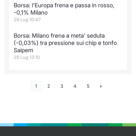
Borsa: l'Europa frena e passa in rosso,
-0,1% Milano
29 Lug 10:47
Borsa: Milano frena a meta' seduta
(-0,03%) tra pressione sui chip e tonfo
Saipem
28 Lug 13:10
1
2
3
4
5