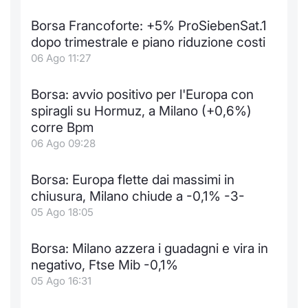
Notizie e Formazione
Docume
Per emit
Docume
Dividen
Emittent
KID/PRI
Notizie
Servizi 
Borsa Francoforte: +5% ProSiebenSat.1
dopo trimestrale e piano riduzione costi
Chi siamo
Listed 
Docume
Formazi
BTP Min
Formaz
Listing
Statisti
Dati di
06 Ago 11:27
Milan
Calenda
Formazi
BONO Mi
Material
Analisi 
Borsa: avvio positivo per l'Europa con
Segmen
spiragli su Hormuz, a Milano (+0,6%)
IPO e M
OAT Min
Intermed
corre Bpm
Mercato
06 Ago 09:28
Cambi
BUND Mi
Mifid 2
BTP
Borsa: Europa flette dai massimi in
MiFID 2
BTP Min
Regolam
chiusura, Milano chiude a -0,1% -3-
Market M
05 Ago 18:05
Speciali
Opzioni
Academ
RFQ
Borsa: Milano azzera i guadagni e vira in
Opzioni 
negativo, Ftse Mib -0,1%
Spread 
05 Ago 16:31
Indicato