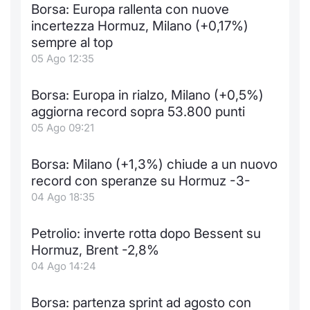
Formaz
Borsa: Europa rallenta con nuove
Specific
incertezza Hormuz, Milano (+0,17%)
Statisti
sempre al top
Avvisi
05 Ago 12:35
Market
Borsa: Europa in rialzo, Milano (+0,5%)
aggiorna record sopra 53.800 punti
KID
05 Ago 09:21
Borsa: Milano (+1,3%) chiude a un nuovo
record con speranze su Hormuz -3-
04 Ago 18:35
Petrolio: inverte rotta dopo Bessent su
Hormuz, Brent -2,8%
04 Ago 14:24
Borsa: partenza sprint ad agosto con