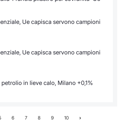
ssenziale, Ue capisca servono campioni
ssenziale, Ue capisca servono campioni
etrolio in lieve calo, Milano +0,1%
5
6
7
8
9
10