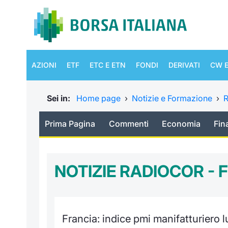
AZIONI
ETF
ETC E ETN
FONDI
DERIVATI
CW E
Sei in:
Home page
›
Notizie e Formazione
›
R
Prima Pagina
Commenti
Economia
Fin
NOTIZIE RADIOCOR - 
Francia: indice pmi manifatturiero 