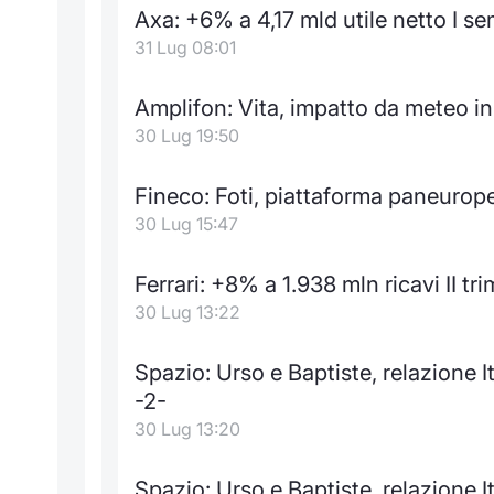
Axa: +6% a 4,17 mld utile netto I se
31 Lug 08:01
Amplifon: Vita, impatto da meteo i
30 Lug 19:50
Fineco: Foti, piattaforma paneurop
30 Lug 15:47
Ferrari: +8% a 1.938 mln ricavi II tr
30 Lug 13:22
Spazio: Urso e Baptiste, relazione I
-2-
30 Lug 13:20
Spazio: Urso e Baptiste, relazione I