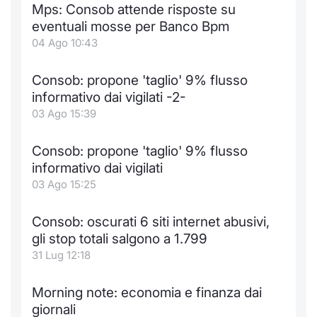
Mps: Consob attende risposte su
Notizie e Formazione
Docume
Per emit
Docume
Dividen
Emittent
KID/PRI
Notizie
Servizi 
eventuali mosse per Banco Bpm
04 Ago 10:43
Chi siamo
Listed 
Docume
Formazi
BTP Min
Formaz
Listing
Statisti
Dati di
Milan
Consob: propone 'taglio' 9% flusso
Calenda
Formazi
BONO Mi
Material
Analisi 
informativo dai vigilati -2-
Segmen
03 Ago 15:39
IPO e M
OAT Min
Intermed
Mercato
Consob: propone 'taglio' 9% flusso
Cambi
BUND Mi
Mifid 2
informativo dai vigilati
BTP
03 Ago 15:25
MiFID 2
BTP Min
Regolam
Market M
Consob: oscurati 6 siti internet abusivi,
Speciali
Opzioni
Academ
gli stop totali salgono a 1.799
RFQ
31 Lug 12:18
Opzioni 
Spread 
Morning note: economia e finanza dai
Indicato
giornali