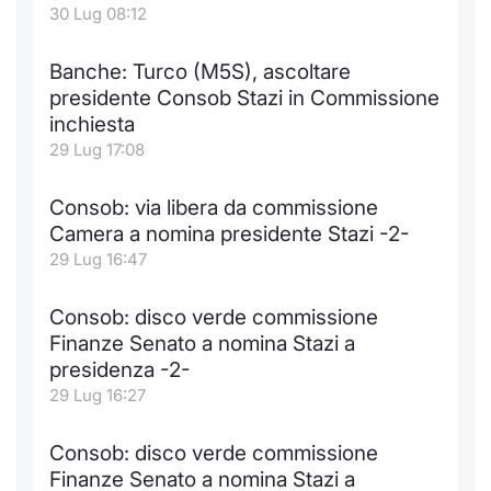
Formaz
30 Lug 08:12
Specific
Statisti
Banche: Turco (M5S), ascoltare
Avvisi
presidente Consob Stazi in Commissione
inchiesta
Market
29 Lug 17:08
KID
Consob: via libera da commissione
Camera a nomina presidente Stazi -2-
29 Lug 16:47
Consob: disco verde commissione
Finanze Senato a nomina Stazi a
presidenza -2-
29 Lug 16:27
Consob: disco verde commissione
Finanze Senato a nomina Stazi a