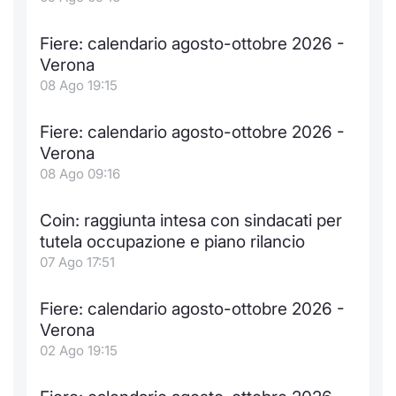
Notizie e Formazione
Docume
Per emit
Docume
Dividen
Emittent
KID/PRI
Notizie
Servizi 
Fiere: calendario agosto-ottobre 2026 -
Verona
Chi siamo
Listed 
Docume
Formazi
BTP Min
Formaz
Listing
Statisti
Dati di
08 Ago 19:15
Milan
Calenda
Formazi
BONO Mi
Material
Analisi 
Segmen
Fiere: calendario agosto-ottobre 2026 -
Verona
IPO e M
OAT Min
Intermed
Mercato
08 Ago 09:16
Cambi
BUND Mi
Mifid 2
BTP
Coin: raggiunta intesa con sindacati per
tutela occupazione e piano rilancio
MiFID 2
BTP Min
Regolam
Market M
07 Ago 17:51
Speciali
Opzioni
Academ
Fiere: calendario agosto-ottobre 2026 -
RFQ
Verona
Opzioni 
02 Ago 19:15
Spread 
Indicato