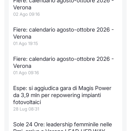
Fiere: calendario agosto-ottobre 2026 -
Formaz
Verona
Specific
02 Ago 09:16
Statisti
Avvisi
Fiere: calendario agosto-ottobre 2026 -
Verona
Market
01 Ago 19:15
KID
Fiere: calendario agosto-ottobre 2026 -
Verona
01 Ago 09:16
Espe: si aggiudica gara di Magis Power
da 3,9 mln per repowering impianti
fotovoltaici
28 Lug 08:31
Sole 24 Ore: leadership femminile nelle