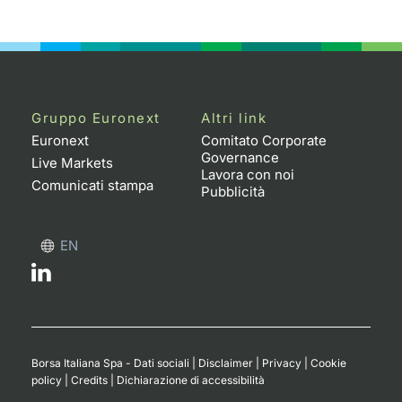
Notizie e Formazione
Docume
Per emit
Docume
Dividen
Emittent
KID/PRI
Notizie
Servizi 
Chi siamo
Listed 
Docume
Formazi
BTP Min
Formaz
Listing
Statisti
Dati di
Milan
Calenda
Formazi
BONO Mi
Material
Analisi 
Gruppo Euronext
Altri link
Segmen
Euronext
Comitato Corporate
Governance
IPO e M
OAT Min
Intermed
Live Markets
Mercato
Lavora con noi
Comunicati stampa
Pubblicità
Cambi
BUND Mi
Mifid 2
BTP
EN
MiFID 2
BTP Min
Regolam
Market M
Speciali
Opzioni
Academ
RFQ
Opzioni 
Spread 
Borsa Italiana Spa - Dati sociali
|
Disclaimer
|
Privacy
|
Cookie
policy
|
Credits
|
Dichiarazione di accessibilità
Indicato