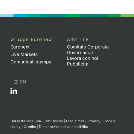
Notizie e Formazione
Docume
Per emit
Docume
Dividen
Emittent
KID/PRI
Notizie
Servizi 
Chi siamo
Listed 
Docume
Formazi
BTP Min
Formaz
Listing
Statisti
Dati di
Milan
Calenda
Formazi
BONO Mi
Material
Analisi 
Gruppo Euronext
Altri link
Segmen
Euronext
Comitato Corporate
Governance
IPO e M
OAT Min
Intermed
Live Markets
Mercato
Lavora con noi
Comunicati stampa
Pubblicità
Cambi
BUND Mi
Mifid 2
BTP
EN
MiFID 2
BTP Min
Regolam
Market M
Speciali
Opzioni
Academ
RFQ
Opzioni 
Spread 
Borsa Italiana Spa - Dati sociali
|
Disclaimer
|
Privacy
|
Cookie
policy
|
Credits
|
Dichiarazione di accessibilità
Indicato