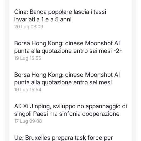
Formaz
Specific
Cina: Banca popolare lascia i tassi
Statisti
invariati a 1 e a 5 anni
Avvisi
20 Lug 08:09
Market
Borsa Hong Kong: cinese Moonshot AI
punta alla quotazione entro sei mesi -2-
KID
19 Lug 15:55
Borsa Hong Kong: cinese Moonshot AI
punta alla quotazione entro sei mesi
19 Lug 15:54
AI: Xi Jinping, sviluppo no appannaggio di
singoli Paesi ma sinfonia cooperazione
17 Lug 09:08
Ue: Bruxelles prepara task force per