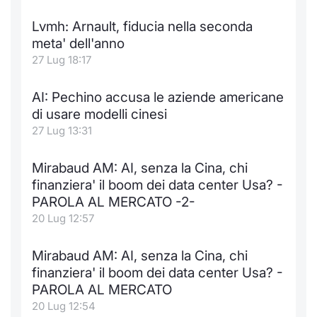
Notizie e Formazione
Docume
Per emit
Docume
Dividen
Emittent
KID/PRI
Notizie
Servizi 
Lvmh: Arnault, fiducia nella seconda
meta' dell'anno
Chi siamo
Listed 
Docume
Formazi
BTP Min
Formaz
Listing
Statisti
Dati di
27 Lug 18:17
Milan
Calenda
Formazi
BONO Mi
Material
Analisi 
AI: Pechino accusa le aziende americane
Segmen
di usare modelli cinesi
IPO e M
OAT Min
Intermed
27 Lug 13:31
Mercato
Cambi
BUND Mi
Mifid 2
Mirabaud AM: AI, senza la Cina, chi
BTP
finanziera' il boom dei data center Usa? -
MiFID 2
BTP Min
Regolam
PAROLA AL MERCATO -2-
Market M
20 Lug 12:57
Speciali
Opzioni
Academ
RFQ
Mirabaud AM: AI, senza la Cina, chi
Opzioni 
finanziera' il boom dei data center Usa? -
Spread 
PAROLA AL MERCATO
Indicato
20 Lug 12:54