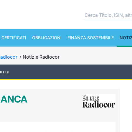
 CERTIFICATI
OBBLIGAZIONI
FINANZA SOSTENIBILE
NOTIZ
adiocor
›
Notizie Radiocor
anza
 BANCA