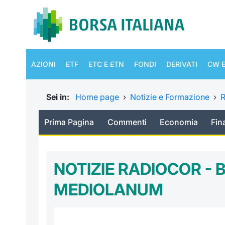
AZIONI
ETF
ETC E ETN
FONDI
DERIVATI
CW E
Sei in:
Home page
›
Notizie e Formazione
›
R
Prima Pagina
Commenti
Economia
Fin
NOTIZIE RADIOCOR -
MEDIOLANUM