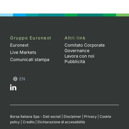
Notizie e Formazione
Docume
Per emit
Docume
Dividen
Emittent
KID/PRI
Notizie
Servizi 
Chi siamo
Listed 
Docume
Formazi
BTP Min
Formaz
Listing
Statisti
Dati di
Milan
Calenda
Formazi
BONO Mi
Material
Analisi 
Gruppo Euronext
Altri link
Segmen
Euronext
Comitato Corporate
Governance
IPO e M
OAT Min
Intermed
Live Markets
Mercato
Lavora con noi
Comunicati stampa
Pubblicità
Cambi
BUND Mi
Mifid 2
BTP
EN
MiFID 2
BTP Min
Regolam
Market M
Speciali
Opzioni
Academ
RFQ
Opzioni 
Spread 
Borsa Italiana Spa - Dati sociali
|
Disclaimer
|
Privacy
|
Cookie
policy
|
Credits
|
Dichiarazione di accessibilità
Indicato