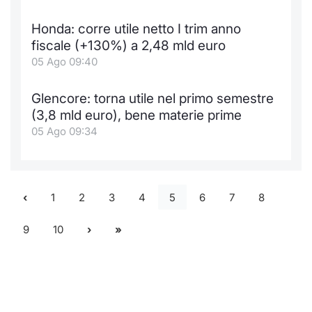
Honda: corre utile netto I trim anno
fiscale (+130%) a 2,48 mld euro
05 Ago 09:40
Glencore: torna utile nel primo semestre
(3,8 mld euro), bene materie prime
05 Ago 09:34
1
2
3
4
5
6
7
8
9
10