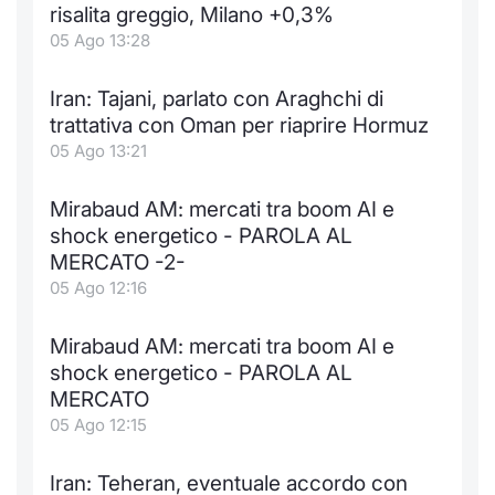
Formaz
risalita greggio, Milano +0,3%
Specific
05 Ago 13:28
Statisti
Avvisi
Iran: Tajani, parlato con Araghchi di
trattativa con Oman per riaprire Hormuz
Market
05 Ago 13:21
KID
Mirabaud AM: mercati tra boom AI e
shock energetico - PAROLA AL
MERCATO -2-
05 Ago 12:16
Mirabaud AM: mercati tra boom AI e
shock energetico - PAROLA AL
MERCATO
05 Ago 12:15
Iran: Teheran, eventuale accordo con