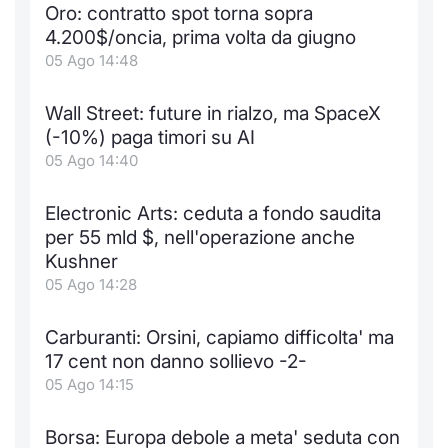
Oro: contratto spot torna sopra
Notizie e Formazione
Docume
Per emit
Docume
Dividen
Emittent
KID/PRI
Notizie
Servizi 
4.200$/oncia, prima volta da giugno
05 Ago 14:48
Chi siamo
Listed 
Docume
Formazi
BTP Min
Formaz
Listing
Statisti
Dati di
Milan
Wall Street: future in rialzo, ma SpaceX
Calenda
Formazi
BONO Mi
Material
Analisi 
(-10%) paga timori su AI
Segmen
05 Ago 14:40
IPO e M
OAT Min
Intermed
Mercato
Electronic Arts: ceduta a fondo saudita
Cambi
BUND Mi
Mifid 2
per 55 mld $, nell'operazione anche
BTP
Kushner
MiFID 2
BTP Min
Regolam
05 Ago 14:28
Market M
Speciali
Opzioni
Academ
Carburanti: Orsini, capiamo difficolta' ma
RFQ
17 cent non danno sollievo -2-
Opzioni 
05 Ago 14:15
Spread 
Indicato
Borsa: Europa debole a meta' seduta con