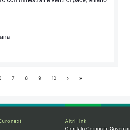
mana
6
7
8
9
10
Euronext
Altri link
Comitato Corporate Governa