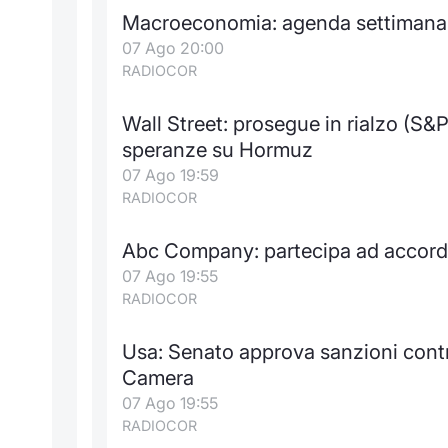
Macroeconomia: agenda settimanale
07 Ago 20:00
RADIOCOR
Wall Street: prosegue in rialzo (S&
speranze su Hormuz
07 Ago 19:59
RADIOCOR
Abc Company: partecipa ad accordo
07 Ago 19:55
RADIOCOR
Usa: Senato approva sanzioni contro
Camera
07 Ago 19:55
RADIOCOR