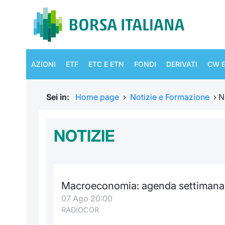
AZIONI
ETF
ETC E ETN
FONDI
DERIVATI
CW E
Sei in:
Home page
›
Notizie e Formazione
›
N
NOTIZIE
Macroeconomia: agenda settimanale
07 Ago 20:00
RADIOCOR