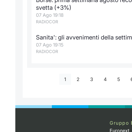
svetta (+3%)
07 Ago 19:18
RADIOCOR
Sanita': gli avvenimenti della setti
07 Ago 19:15
RADIOCOR
1
2
3
4
5
Gruppo 
Euronext