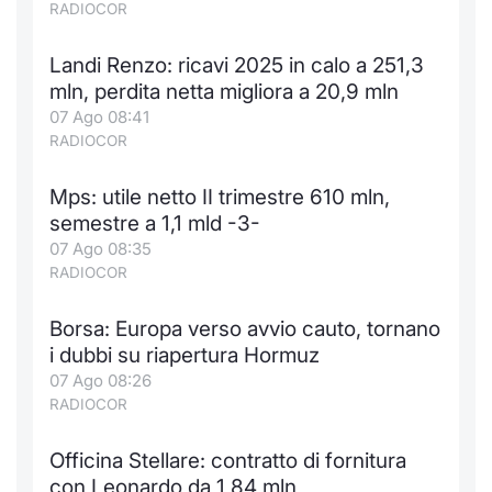
RADIOCOR
Landi Renzo: ricavi 2025 in calo a 251,3
mln, perdita netta migliora a 20,9 mln
07 Ago 08:41
RADIOCOR
Mps: utile netto II trimestre 610 mln,
semestre a 1,1 mld -3-
07 Ago 08:35
RADIOCOR
Borsa: Europa verso avvio cauto, tornano
i dubbi su riapertura Hormuz
07 Ago 08:26
RADIOCOR
Officina Stellare: contratto di fornitura
con Leonardo da 1,84 mln