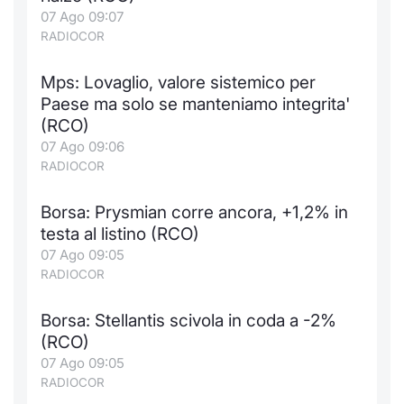
Formaz
07 Ago 09:07
Specific
RADIOCOR
Statisti
Avvisi
Mps: Lovaglio, valore sistemico per
Paese ma solo se manteniamo integrita'
Market
(RCO)
07 Ago 09:06
KID
RADIOCOR
Borsa: Prysmian corre ancora, +1,2% in
testa al listino (RCO)
07 Ago 09:05
RADIOCOR
Borsa: Stellantis scivola in coda a -2%
(RCO)
07 Ago 09:05
RADIOCOR