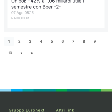
Unipol: +42% a 1,06 miliardi utile I
semestre con Bper -2-
07 Ago 08:15
RADIOCOR
1
2
3
4
5
6
7
8
9
10
Gruppo Euronext
Altri link