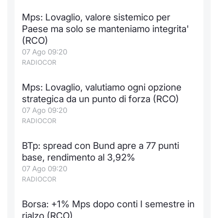
Notizie e Formazione
Docume
Per emit
Docume
Dividen
Emittent
KID/PRI
Notizie
Servizi 
Mps: Lovaglio, valore sistemico per
Paese ma solo se manteniamo integrita'
Chi siamo
Listed 
Docume
Formazi
BTP Min
Formaz
Listing
Statisti
Dati di
(RCO)
Milan
07 Ago 09:20
RADIOCOR
Calenda
Formazi
BONO Mi
Material
Analisi 
Segmen
Mps: Lovaglio, valutiamo ogni opzione
IPO e M
OAT Min
Intermed
Mercato
strategica da un punto di forza (RCO)
07 Ago 09:20
Cambi
BUND Mi
Mifid 2
BTP
RADIOCOR
MiFID 2
BTP Min
Regolam
Market M
BTp: spread con Bund apre a 77 punti
Speciali
base, rendimento al 3,92%
Opzioni
Academ
07 Ago 09:20
RFQ
RADIOCOR
Opzioni 
Spread 
Borsa: +1% Mps dopo conti I semestre in
Indicato
rialzo (RCO)