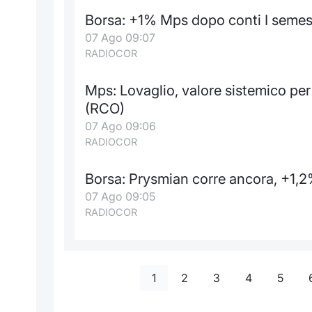
Borsa: +1% Mps dopo conti I semest
07 Ago 09:07
RADIOCOR
Mps: Lovaglio, valore sistemico pe
(RCO)
07 Ago 09:06
RADIOCOR
Borsa: Prysmian corre ancora, +1,2%
07 Ago 09:05
RADIOCOR
1
2
3
4
5