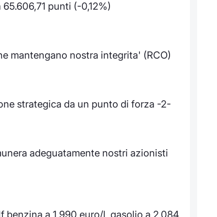
 65.606,71 punti (-0,12%)
he mantengano nostra integrita' (RCO)
ne strategica da un punto di forza -2-
munera adeguatamente nostri azionisti
f benzina a 1,990 euro/l, gasolio a 2,084