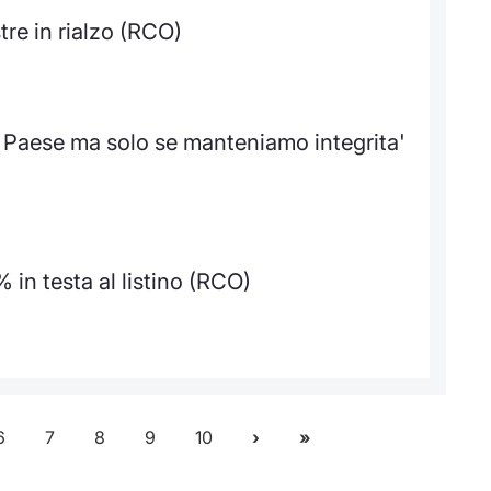
re in rialzo (RCO)
r Paese ma solo se manteniamo integrita'
 in testa al listino (RCO)
6
7
8
9
10