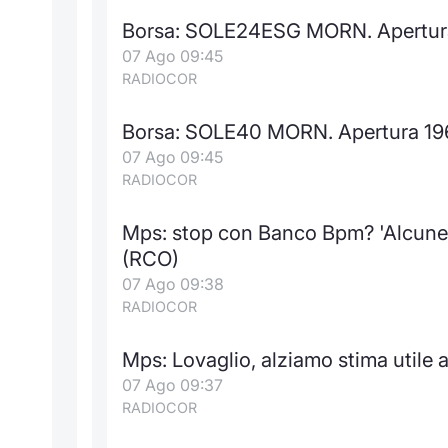
Borsa: SOLE24ESG MORN. Apertura
07 Ago 09:45
RADIOCOR
Borsa: SOLE40 MORN. Apertura 19
07 Ago 09:45
RADIOCOR
Mps: stop con Banco Bpm? 'Alcune r
(RCO)
07 Ago 09:38
RADIOCOR
Mps: Lovaglio, alziamo stima utile 
07 Ago 09:37
RADIOCOR