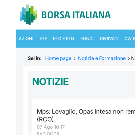
AZIONI
ETF
ETC E ETN
FONDI
DERIVATI
CW E
Sei in:
Home page
›
Notizie e Formazione
›
N
NOTIZIE
Mps: Lovaglio, Opas Intesa non rem
(RCO)
07 Ago 10:17
RADIOCOR