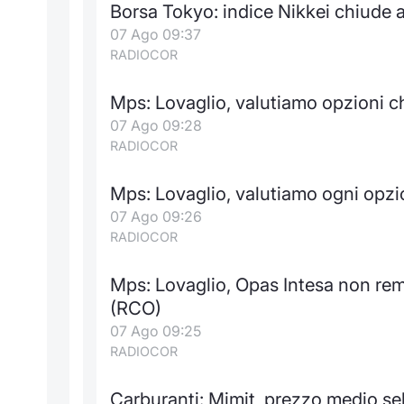
Borsa Tokyo: indice Nikkei chiude a
07 Ago 09:37
RADIOCOR
Mps: Lovaglio, valutiamo opzioni c
07 Ago 09:28
RADIOCOR
Mps: Lovaglio, valutiamo ogni opzio
07 Ago 09:26
RADIOCOR
Mps: Lovaglio, Opas Intesa non re
(RCO)
07 Ago 09:25
RADIOCOR
Carburanti: Mimit, prezzo medio sel