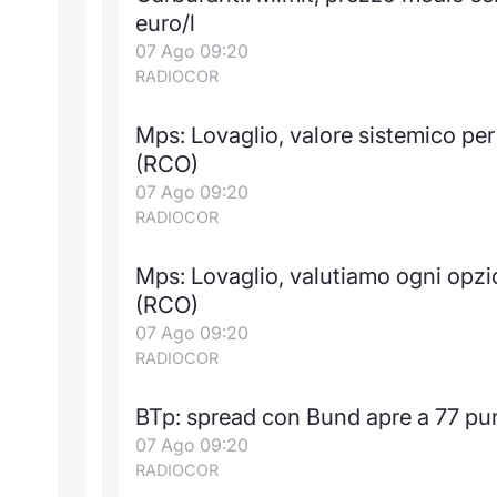
euro/l
07 Ago 09:20
RADIOCOR
Mps: Lovaglio, valore sistemico pe
(RCO)
07 Ago 09:20
RADIOCOR
Mps: Lovaglio, valutiamo ogni opzi
(RCO)
07 Ago 09:20
RADIOCOR
BTp: spread con Bund apre a 77 pu
07 Ago 09:20
RADIOCOR