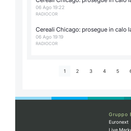
06 Ago 19:22
RADIOCOR
Cereali Chicago: prosegue in calo l
06 Ago 19:19
RADIOCOR
1
2
3
4
5
Gruppo 
Euronext
Live Mark