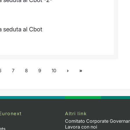
a seduta al Cbot
6
7
8
9
10
Euronext
Altri link
Comitato Corporate Governa
Lavora con noi
ets