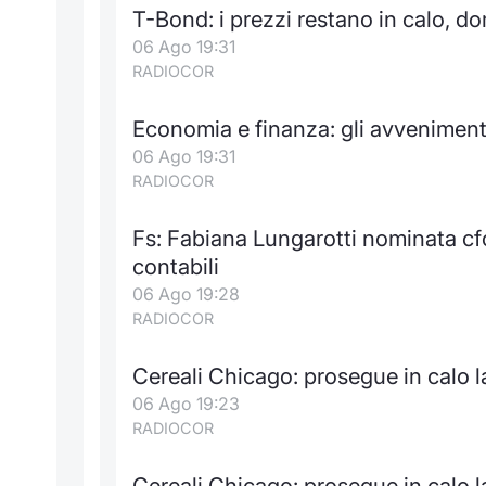
T-Bond: i prezzi restano in calo, d
06 Ago 19:31
RADIOCOR
Economia e finanza: gli avveniment
06 Ago 19:31
RADIOCOR
Fs: Fabiana Lungarotti nominata cf
contabili
06 Ago 19:28
RADIOCOR
Cereali Chicago: prosegue in calo l
06 Ago 19:23
RADIOCOR
Cereali Chicago: prosegue in calo l