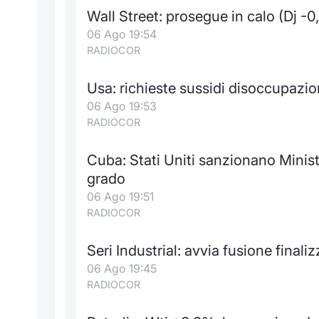
Wall Street: prosegue in calo (Dj -0,
06 Ago 19:54
RADIOCOR
Usa: richieste sussidi disoccupazio
06 Ago 19:53
RADIOCOR
Cuba: Stati Uniti sanzionano Minist
grado
06 Ago 19:51
RADIOCOR
Seri Industrial: avvia fusione finaliz
06 Ago 19:45
RADIOCOR