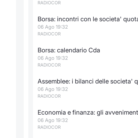
RADIOCOR
Borsa: incontri con le societa' quot
06 Ago 19:32
RADIOCOR
Borsa: calendario Cda
06 Ago 19:32
RADIOCOR
Assemblee: i bilanci delle societa' 
06 Ago 19:32
RADIOCOR
Economia e finanza: gli avvenimen
06 Ago 19:32
RADIOCOR