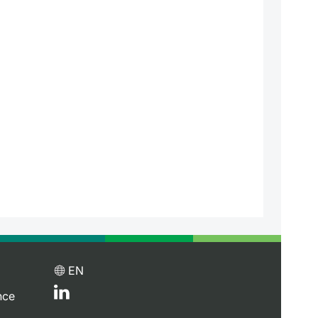
EN
nce