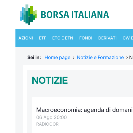
AZIONI
ETF
ETC E ETN
FONDI
DERIVATI
CW E
Sei in:
Home page
›
Notizie e Formazione
›
N
NOTIZIE
Macroeconomia: agenda di domani 
06 Ago 20:00
RADIOCOR