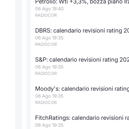
Petrolio: Wti +3,3%, bozza piano Ir
06 Ago 19:40
RADIOCOR
DBRS: calendario revisioni rating 
06 Ago 19:35
RADIOCOR
S&P: calendario revisioni rating 20
06 Ago 19:35
RADIOCOR
Moody's: calendario revisioni rati
06 Ago 19:35
RADIOCOR
FitchRatings: calendario revisioni 
06 Ago 19:35