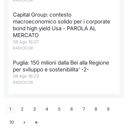
RADIOCOR
Capital Group: contesto
macroeconomico solido per i corporate
bond high yield Usa - PAROLA AL
MERCATO
08 Ago 16:27
RADIOCOR
Puglia: 150 milioni dalla Bei alla Regione
per sviluppo e sostenibilita' -2-
08 Ago 16:23
RADIOCOR
1
2
3
4
5
6
7
8
9
10