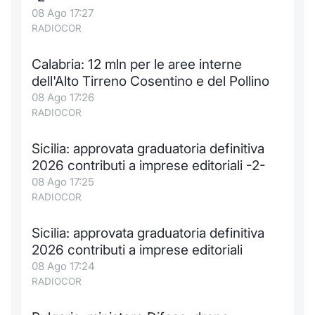
Formaz
08 Ago 17:27
Specific
RADIOCOR
Statisti
Avvisi
Calabria: 12 mln per le aree interne
dell'Alto Tirreno Cosentino e del Pollino
Market
08 Ago 17:26
RADIOCOR
KID
Sicilia: approvata graduatoria definitiva
2026 contributi a imprese editoriali -2-
08 Ago 17:25
RADIOCOR
Sicilia: approvata graduatoria definitiva
2026 contributi a imprese editoriali
08 Ago 17:24
RADIOCOR