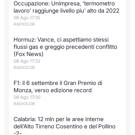
Occupazione: Unimpresa, 'termometro
Notizie e Formazione
Docume
Per emit
Docume
Dividen
Emittent
KID/PRI
Notizie
Servizi 
lavoro' raggiunge livello piu' alto da 2022
08 Ago 17:35
Chi siamo
Listed 
Docume
Formazi
BTP Min
Formaz
Listing
Statisti
Dati di
RADIOCOR
Milan
Hormuz: Vance, ci aspettiamo stessi
Calenda
Formazi
BONO Mi
Material
Analisi 
Segmen
flussi gas e greggio precedenti conflitto
(Fox News)
IPO e M
OAT Min
Intermed
Mercato
08 Ago 17:32
RADIOCOR
Cambi
BUND Mi
Mifid 2
BTP
F1: il 6 settembre il Gran Premio di
MiFID 2
BTP Min
Regolam
Market M
Monza, verso edizione record
Speciali
08 Ago 17:30
Opzioni
Academ
RADIOCOR
RFQ
Opzioni 
Calabria: 12 mln per le aree interne
Spread 
dell'Alto Tirreno Cosentino e del Pollino
Indicato
-2-