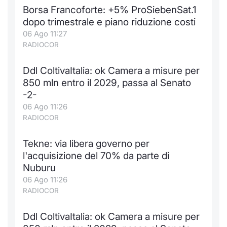
Formaz
Borsa Francoforte: +5% ProSiebenSat.1
Specific
dopo trimestrale e piano riduzione costi
Statisti
06 Ago 11:27
Avvisi
RADIOCOR
Market
Ddl ColtivaItalia: ok Camera a misure per
850 mln entro il 2029, passa al Senato
KID
-2-
06 Ago 11:26
RADIOCOR
Tekne: via libera governo per
l'acquisizione del 70% da parte di
Nuburu
06 Ago 11:26
RADIOCOR
Ddl ColtivaItalia: ok Camera a misure per