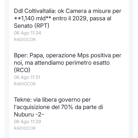
Notizie e Formazione
Docume
Per emit
Docume
Dividen
Emittent
KID/PRI
Notizie
Servizi 
Ddl ColtivaItalia: ok Camera a misure per
**1,140 mld** entro il 2029, passa al
Chi siamo
Listed 
Docume
Formazi
BTP Min
Formaz
Listing
Statisti
Dati di
Senato (RPT)
Milan
06 Ago 11:34
RADIOCOR
Calenda
Formazi
BONO Mi
Material
Analisi 
Segmen
Bper: Papa, operazione Mps positiva per
IPO e M
OAT Min
Intermed
Mercato
noi, ma attendiamo perimetro esatto
(RCO)
Cambi
BUND Mi
Mifid 2
BTP
06 Ago 11:31
RADIOCOR
MiFID 2
BTP Min
Regolam
Market M
Speciali
Tekne: via libera governo per
Opzioni
Academ
l'acquisizione del 70% da parte di
RFQ
Nuburu -2-
Opzioni 
06 Ago 11:29
Spread 
RADIOCOR
Indicato