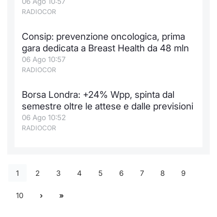
06 Ago 10:57
RADIOCOR
Consip: prevenzione oncologica, prima
gara dedicata a Breast Health da 48 mln
06 Ago 10:57
RADIOCOR
Borsa Londra: +24% Wpp, spinta dal
semestre oltre le attese e dalle previsioni
06 Ago 10:52
RADIOCOR
1
2
3
4
5
6
7
8
9
10