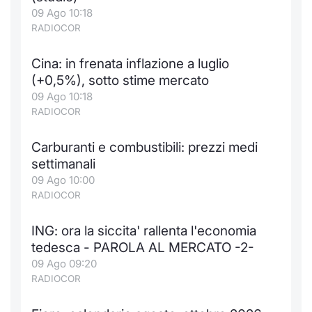
Formaz
09 Ago 10:18
Specific
RADIOCOR
Statisti
Avvisi
Cina: in frenata inflazione a luglio
(+0,5%), sotto stime mercato
Market
09 Ago 10:18
RADIOCOR
KID
Carburanti e combustibili: prezzi medi
settimanali
09 Ago 10:00
RADIOCOR
ING: ora la siccita' rallenta l'economia
tedesca - PAROLA AL MERCATO -2-
09 Ago 09:20
RADIOCOR