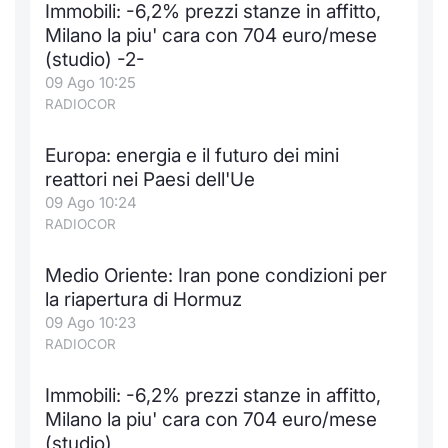
Immobili: -6,2% prezzi stanze in affitto,
Notizie e Formazione
Docume
Per emit
Docume
Dividen
Emittent
KID/PRI
Notizie
Servizi 
Milano la piu' cara con 704 euro/mese
(studio) -2-
Chi siamo
Listed 
Docume
Formazi
BTP Min
Formaz
Listing
Statisti
Dati di
09 Ago 10:25
Milan
RADIOCOR
Calenda
Formazi
BONO Mi
Material
Analisi 
Segmen
Europa: energia e il futuro dei mini
reattori nei Paesi dell'Ue
IPO e M
OAT Min
Intermed
Mercato
09 Ago 10:24
RADIOCOR
Cambi
BUND Mi
Mifid 2
BTP
Medio Oriente: Iran pone condizioni per
MiFID 2
BTP Min
Regolam
Market M
la riapertura di Hormuz
Speciali
09 Ago 10:23
Opzioni
Academ
RADIOCOR
RFQ
Opzioni 
Immobili: -6,2% prezzi stanze in affitto,
Spread 
Milano la piu' cara con 704 euro/mese
Indicato
(studio)