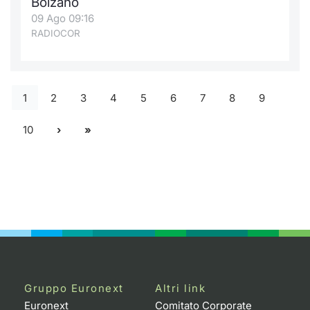
Bolzano
09 Ago 09:16
RADIOCOR
1
2
3
4
5
6
7
8
9
10
Gruppo Euronext
Altri link
Euronext
Comitato Corporate