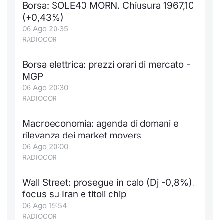
Borsa: SOLE40 MORN. Chiusura 1967,10
Notizie e Formazione
Docume
Per emit
Docume
Dividen
Emittent
KID/PRI
Notizie
Servizi 
(+0,43%)
06 Ago 20:35
Chi siamo
Listed 
Docume
Formazi
BTP Min
Formaz
Listing
Statisti
Dati di
RADIOCOR
Milan
Borsa elettrica: prezzi orari di mercato -
Calenda
Formazi
BONO Mi
Material
Analisi 
Segmen
MGP
06 Ago 20:30
IPO e M
OAT Min
Intermed
Mercato
RADIOCOR
Cambi
BUND Mi
Mifid 2
BTP
Macroeconomia: agenda di domani e
rilevanza dei market movers
MiFID 2
BTP Min
Regolam
Market M
06 Ago 20:00
Speciali
RADIOCOR
Opzioni
Academ
RFQ
Wall Street: prosegue in calo (Dj -0,8%),
Opzioni 
focus su Iran e titoli chip
Spread 
06 Ago 19:54
Indicato
RADIOCOR