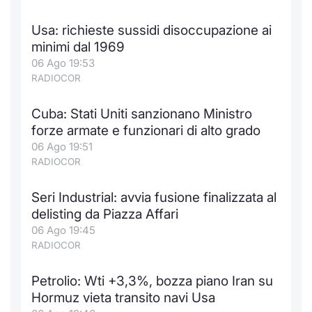
Formaz
Specific
Usa: richieste sussidi disoccupazione ai
Statisti
minimi dal 1969
Avvisi
06 Ago 19:53
RADIOCOR
Market
Cuba: Stati Uniti sanzionano Ministro
KID
forze armate e funzionari di alto grado
06 Ago 19:51
RADIOCOR
Seri Industrial: avvia fusione finalizzata al
delisting da Piazza Affari
06 Ago 19:45
RADIOCOR
Petrolio: Wti +3,3%, bozza piano Iran su
Hormuz vieta transito navi Usa