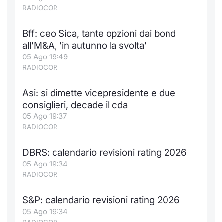
Formaz
RADIOCOR
Specific
Statisti
Bff: ceo Sica, tante opzioni dai bond
Avvisi
all'M&A, 'in autunno la svolta'
05 Ago 19:49
Market
RADIOCOR
KID
Asi: si dimette vicepresidente e due
consiglieri, decade il cda
05 Ago 19:37
RADIOCOR
DBRS: calendario revisioni rating 2026
05 Ago 19:34
RADIOCOR
S&P: calendario revisioni rating 2026
05 Ago 19:34