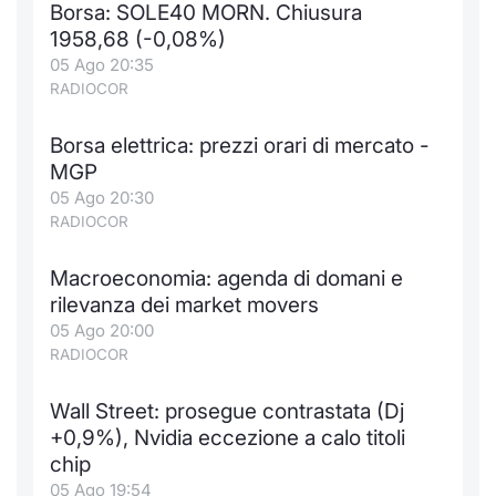
Borsa: SOLE40 MORN. Chiusura
Notizie e Formazione
Docume
Per emit
Docume
Dividen
Emittent
KID/PRI
Notizie
Servizi 
1958,68 (-0,08%)
05 Ago 20:35
Chi siamo
Listed 
Docume
Formazi
BTP Min
Formaz
Listing
Statisti
Dati di
RADIOCOR
Milan
Borsa elettrica: prezzi orari di mercato -
Calenda
Formazi
BONO Mi
Material
Analisi 
Segmen
MGP
05 Ago 20:30
IPO e M
OAT Min
Intermed
Mercato
RADIOCOR
Cambi
BUND Mi
Mifid 2
BTP
Macroeconomia: agenda di domani e
rilevanza dei market movers
MiFID 2
BTP Min
Regolam
Market M
05 Ago 20:00
Speciali
RADIOCOR
Opzioni
Academ
RFQ
Wall Street: prosegue contrastata (Dj
Opzioni 
+0,9%), Nvidia eccezione a calo titoli
Spread 
chip
Indicato
05 Ago 19:54