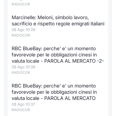
Formaz
RADIOCOR
Specific
Statisti
Marcinelle: Meloni, simbolo lavoro,
Avvisi
sacrificio e rispetto regole emigrati italiani
08 Ago 10:39
Market
RADIOCOR
KID
RBC BlueBay: perche' e' un momento
favorevole per le obbligazioni cinesi in
valuta locale - PAROLA AL MERCATO -2-
08 Ago 10:38
RADIOCOR
RBC BlueBay: perche' e' un momento
favorevole per le obbligazioni cinesi in
valuta locale - PAROLA AL MERCATO
08 Ago 10:37
RADIOCOR