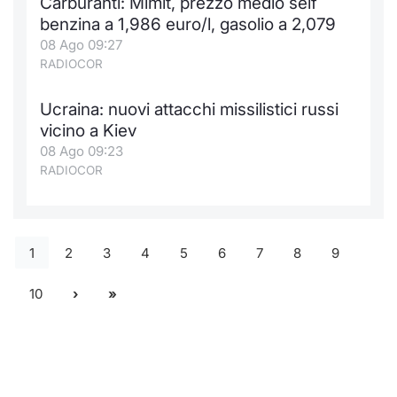
Carburanti: Mimit, prezzo medio self
benzina a 1,986 euro/l, gasolio a 2,079
08 Ago 09:27
RADIOCOR
Ucraina: nuovi attacchi missilistici russi
vicino a Kiev
08 Ago 09:23
RADIOCOR
1
2
3
4
5
6
7
8
9
10