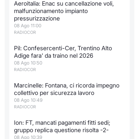
Aeroitalia: Enac su cancellazione voli,
Notizie e Formazione
Docume
Per emit
Docume
Dividen
Emittent
KID/PRI
Notizie
Servizi 
malfunzionamento impianto
pressurizzazione
Chi siamo
Listed 
Docume
Formazi
BTP Min
Formaz
Listing
Statisti
Dati di
08 Ago 11:00
Milan
RADIOCOR
Calenda
Formazi
BONO Mi
Material
Analisi 
Segmen
Pil: Confesercenti-Cer, Trentino Alto
Adige fara' da traino nel 2026
IPO e M
OAT Min
Intermed
Mercato
08 Ago 10:50
RADIOCOR
Cambi
BUND Mi
Mifid 2
BTP
Marcinelle: Fontana, ci ricorda impegno
MiFID 2
BTP Min
Regolam
Market M
collettivo per sicurezza lavoro
Speciali
08 Ago 10:49
Opzioni
Academ
RADIOCOR
RFQ
Opzioni 
Ion: FT, mancati pagamenti fitti sedi;
Spread 
gruppo replica questione risolta -2-
Indicato
08 Ago 10:39