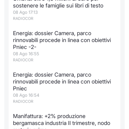
Formaz
sostenere le famiglie sui libri di testo
Specific
08 Ago 17:13
Statisti
RADIOCOR
Avvisi
Energia: dossier Camera, parco
Market
rinnovabili procede in linea con obiettivi
Pniec -2-
KID
08 Ago 16:55
RADIOCOR
Energia: dossier Camera, parco
rinnovabili procede in linea con obiettivi
Pniec
08 Ago 16:54
RADIOCOR
Manifattura: +2% produzione
bergamasca industria II trimestre, nodo