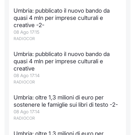
Notizie e Formazione
Docume
Per emit
Docume
Dividen
Emittent
KID/PRI
Notizie
Servizi 
Umbria: pubblicato il nuovo bando da
quasi 4 mln per imprese culturali e
Chi siamo
Listed 
Docume
Formazi
BTP Min
Formaz
Listing
Statisti
Dati di
creative -2-
Milan
08 Ago 17:15
RADIOCOR
Calenda
Formazi
BONO Mi
Material
Analisi 
Segmen
Umbria: pubblicato il nuovo bando da
IPO e M
OAT Min
Intermed
Mercato
quasi 4 mln per imprese culturali e
creative
Cambi
BUND Mi
Mifid 2
BTP
08 Ago 17:14
RADIOCOR
MiFID 2
BTP Min
Regolam
Market M
Speciali
Umbria: oltre 1,3 milioni di euro per
Opzioni
Academ
sostenere le famiglie sui libri di testo -2-
RFQ
08 Ago 17:14
Opzioni 
RADIOCOR
Spread 
Indicato
Umbria: oltre 1,3 milioni di euro per