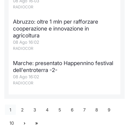
08 Ago 16:03
RADIOCOR
Abruzzo: oltre 1 mln per rafforzare
cooperazione e innovazione in
agricoltura
08 Ago 16:02
RADIOCOR
Marche: presentato Happennino festival
dell'entroterra -2-
08 Ago 16:02
RADIOCOR
1
2
3
4
5
6
7
8
9
10