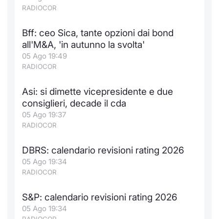
Formaz
RADIOCOR
Specific
Statisti
Bff: ceo Sica, tante opzioni dai bond
Avvisi
all'M&A, 'in autunno la svolta'
05 Ago 19:49
Market
RADIOCOR
KID
Asi: si dimette vicepresidente e due
consiglieri, decade il cda
05 Ago 19:37
RADIOCOR
DBRS: calendario revisioni rating 2026
05 Ago 19:34
RADIOCOR
S&P: calendario revisioni rating 2026
05 Ago 19:34