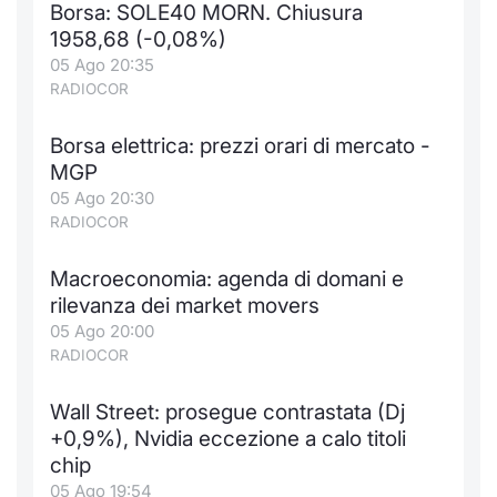
Borsa: SOLE40 MORN. Chiusura
Notizie e Formazione
Docume
Per emit
Docume
Dividen
Emittent
KID/PRI
Notizie
Servizi 
1958,68 (-0,08%)
05 Ago 20:35
Chi siamo
Listed 
Docume
Formazi
BTP Min
Formaz
Listing
Statisti
Dati di
RADIOCOR
Milan
Borsa elettrica: prezzi orari di mercato -
Calenda
Formazi
BONO Mi
Material
Analisi 
Segmen
MGP
05 Ago 20:30
IPO e M
OAT Min
Intermed
Mercato
RADIOCOR
Cambi
BUND Mi
Mifid 2
BTP
Macroeconomia: agenda di domani e
rilevanza dei market movers
MiFID 2
BTP Min
Regolam
Market M
05 Ago 20:00
Speciali
RADIOCOR
Opzioni
Academ
RFQ
Wall Street: prosegue contrastata (Dj
Opzioni 
+0,9%), Nvidia eccezione a calo titoli
Spread 
chip
Indicato
05 Ago 19:54