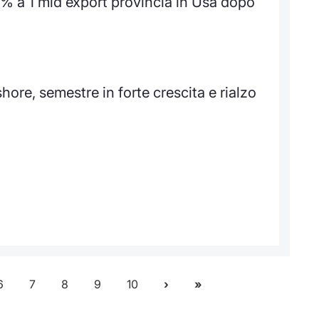
9% a 1 mld export provincia in Usa dopo
e, semestre in forte crescita e rialzo
6
7
8
9
10