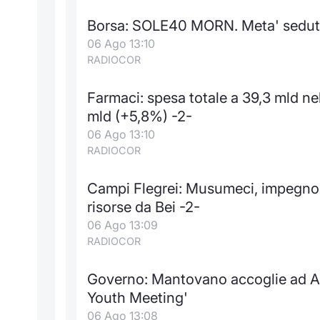
Borsa: SOLE40 MORN. Meta' sedut
06 Ago 13:10
RADIOCOR
Farmaci: spesa totale a 39,3 mld n
mld (+5,8%) -2-
06 Ago 13:10
RADIOCOR
Campi Flegrei: Musumeci, impegno 
risorse da Bei -2-
06 Ago 13:09
RADIOCOR
Governo: Mantovano accoglie ad As
Youth Meeting'
06 Ago 13:08