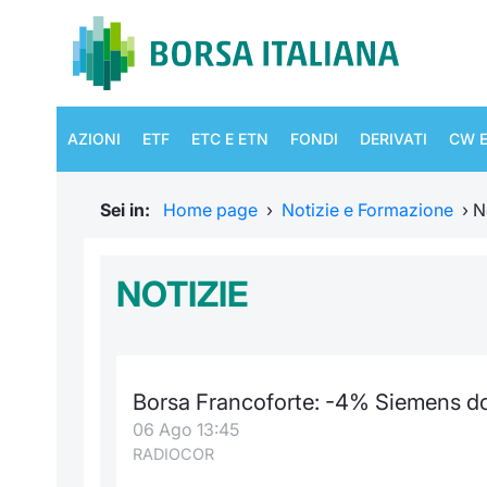
AZIONI
ETF
ETC E ETN
FONDI
DERIVATI
CW E
Sei in:
Home page
›
Notizie e Formazione
›
N
NOTIZIE
Borsa Francoforte: -4% Siemens dop
06 Ago 13:45
RADIOCOR