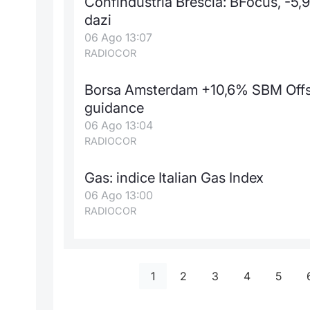
Confindustria Brescia: BFocus, -5,
dazi
06 Ago 13:07
RADIOCOR
Borsa Amsterdam +10,6% SBM Offshor
guidance
06 Ago 13:04
RADIOCOR
Gas: indice Italian Gas Index
06 Ago 13:00
RADIOCOR
1
2
3
4
5