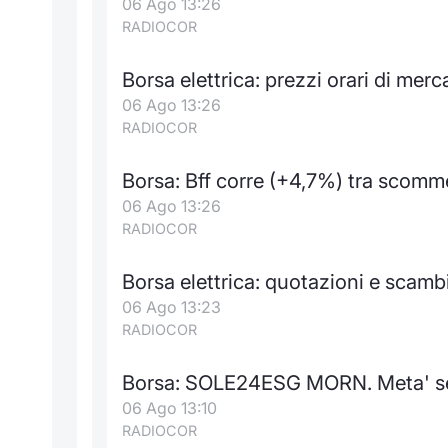
06 Ago 13:26
RADIOCOR
Borsa elettrica: prezzi orari di mer
06 Ago 13:26
RADIOCOR
Borsa: Bff corre (+4,7%) tra scomm
06 Ago 13:26
RADIOCOR
Borsa elettrica: quotazioni e scam
06 Ago 13:23
RADIOCOR
Borsa: SOLE24ESG MORN. Meta' se
06 Ago 13:10
RADIOCOR