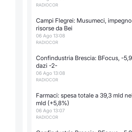
RADIOCOR
Campi Flegrei: Musumeci, impegno 
risorse da Bei
06 Ago 13:08
RADIOCOR
Confindustria Brescia: BFocus, -5,
dazi -2-
06 Ago 13:08
RADIOCOR
Farmaci: spesa totale a 39,3 mld n
mld (+5,8%)
06 Ago 13:07
RADIOCOR