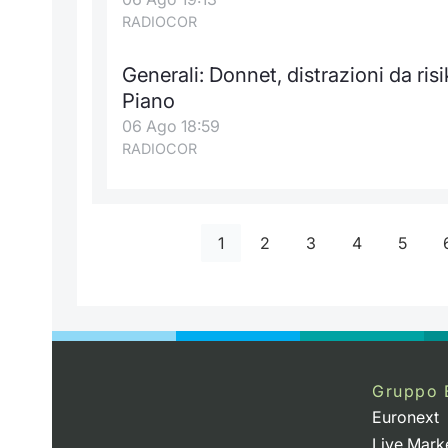
RADIOCOR
Generali: Donnet, distrazioni da ri
Piano
06 Ago 18:59
RADIOCOR
1
2
3
4
5
Gruppo 
Euronext
Live Mark