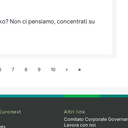
siko? Non ci pensiamo, concentrati su
6
7
8
9
10
Euronext
Altri link
Comitato Corporate Governa
Lavora con noi
ets