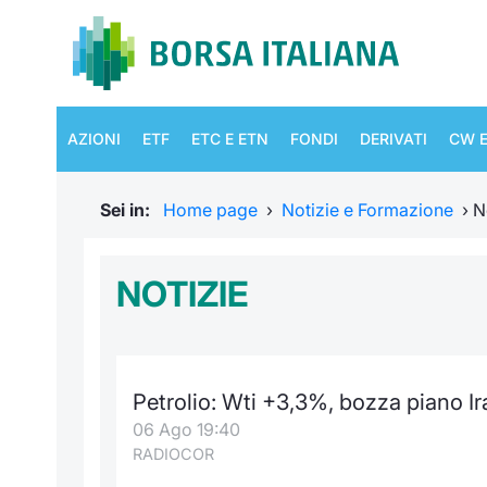
AZIONI
ETF
ETC E ETN
FONDI
DERIVATI
CW E
Sei in:
Home page
›
Notizie e Formazione
›
N
NOTIZIE
Petrolio: Wti +3,3%, bozza piano Ir
06 Ago 19:40
RADIOCOR