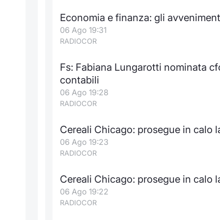
Economia e finanza: gli avveniment
06 Ago 19:31
RADIOCOR
Fs: Fabiana Lungarotti nominata cf
contabili
06 Ago 19:28
RADIOCOR
Cereali Chicago: prosegue in calo l
06 Ago 19:23
RADIOCOR
Cereali Chicago: prosegue in calo l
06 Ago 19:22
RADIOCOR