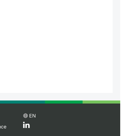
EN
nce