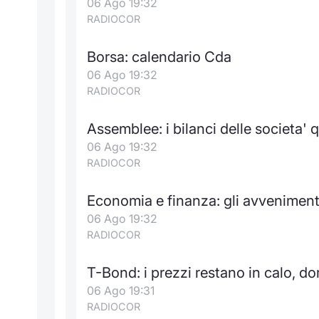
06 Ago 19:32
RADIOCOR
Borsa: calendario Cda
06 Ago 19:32
RADIOCOR
Assemblee: i bilanci delle societa' 
06 Ago 19:32
RADIOCOR
Economia e finanza: gli avvenimen
06 Ago 19:32
RADIOCOR
T-Bond: i prezzi restano in calo, d
06 Ago 19:31
RADIOCOR