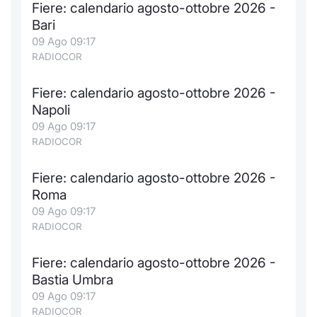
Fiere: calendario agosto-ottobre 2026 -
Notizie e Formazione
Docume
Per emit
Docume
Dividen
Emittent
KID/PRI
Notizie
Servizi 
Bari
09 Ago 09:17
Chi siamo
Listed 
Docume
Formazi
BTP Min
Formaz
Listing
Statisti
Dati di
RADIOCOR
Milan
Fiere: calendario agosto-ottobre 2026 -
Calenda
Formazi
BONO Mi
Material
Analisi 
Segmen
Napoli
09 Ago 09:17
IPO e M
OAT Min
Intermed
Mercato
RADIOCOR
Cambi
BUND Mi
Mifid 2
BTP
Fiere: calendario agosto-ottobre 2026 -
Roma
MiFID 2
BTP Min
Regolam
Market M
09 Ago 09:17
Speciali
RADIOCOR
Opzioni
Academ
RFQ
Fiere: calendario agosto-ottobre 2026 -
Opzioni 
Bastia Umbra
Spread 
09 Ago 09:17
Indicato
RADIOCOR