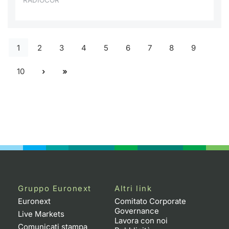
RADIOCOR
1
2
3
4
5
6
7
8
9
10
Gruppo Euronext
Altri link
Euronext
Comitato Corporate
Governance
Live Markets
Lavora con noi
Comunicati stampa