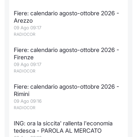
Formaz
Specific
Fiere: calendario agosto-ottobre 2026 -
Statisti
Arezzo
Avvisi
09 Ago 09:17
RADIOCOR
Market
Fiere: calendario agosto-ottobre 2026 -
KID
Firenze
09 Ago 09:17
RADIOCOR
Fiere: calendario agosto-ottobre 2026 -
Rimini
09 Ago 09:16
RADIOCOR
ING: ora la siccita' rallenta l'economia
tedesca - PAROLA AL MERCATO