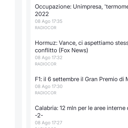
Occupazione: Unimpresa, 'termometr
2022
08 Ago 17:35
RADIOCOR
Hormuz: Vance, ci aspettiamo stessi
conflitto (Fox News)
08 Ago 17:32
RADIOCOR
F1: il 6 settembre il Gran Premio d
08 Ago 17:30
RADIOCOR
Calabria: 12 mln per le aree interne
-2-
08 Ago 17:27