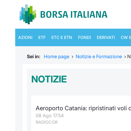
AZIONI
ETF
ETC E ETN
FONDI
DERIVATI
CW E
Sei in:
Home page
›
Notizie e Formazione
›
N
NOTIZIE
Aeroporto Catania: ripristinati voli
08 Ago 17:54
RADIOCOR