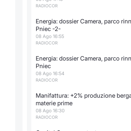
RADIOCOR
Energia: dossier Camera, parco rinno
Pniec -2-
08 Ago 16:55
RADIOCOR
Energia: dossier Camera, parco rinno
Pniec
08 Ago 16:54
RADIOCOR
Manifattura: +2% produzione bergam
materie prime
08 Ago 16:30
RADIOCOR