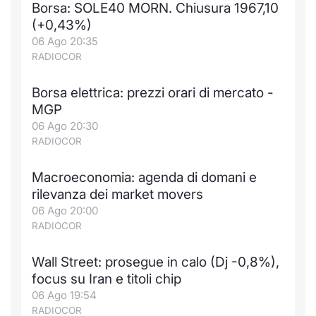
Borsa: SOLE40 MORN. Chiusura 1967,10
Notizie e Formazione
Docume
Per emit
Docume
Dividen
Emittent
KID/PRI
Notizie
Servizi 
(+0,43%)
06 Ago 20:35
Chi siamo
Listed 
Docume
Formazi
BTP Min
Formaz
Listing
Statisti
Dati di
RADIOCOR
Milan
Borsa elettrica: prezzi orari di mercato -
Calenda
Formazi
BONO Mi
Material
Analisi 
Segmen
MGP
06 Ago 20:30
IPO e M
OAT Min
Intermed
Mercato
RADIOCOR
Cambi
BUND Mi
Mifid 2
BTP
Macroeconomia: agenda di domani e
rilevanza dei market movers
MiFID 2
BTP Min
Regolam
Market M
06 Ago 20:00
Speciali
RADIOCOR
Opzioni
Academ
RFQ
Wall Street: prosegue in calo (Dj -0,8%),
Opzioni 
focus su Iran e titoli chip
Spread 
06 Ago 19:54
Indicato
RADIOCOR