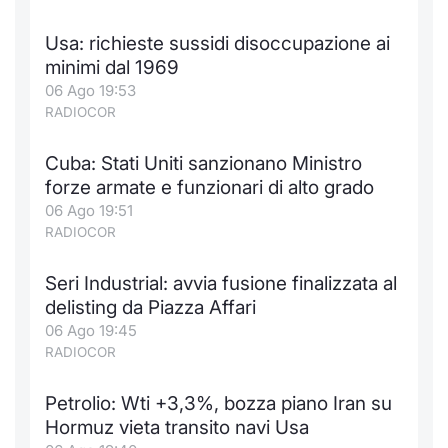
Formaz
Specific
Usa: richieste sussidi disoccupazione ai
Statisti
minimi dal 1969
Avvisi
06 Ago 19:53
RADIOCOR
Market
Cuba: Stati Uniti sanzionano Ministro
KID
forze armate e funzionari di alto grado
06 Ago 19:51
RADIOCOR
Seri Industrial: avvia fusione finalizzata al
delisting da Piazza Affari
06 Ago 19:45
RADIOCOR
Petrolio: Wti +3,3%, bozza piano Iran su
Hormuz vieta transito navi Usa