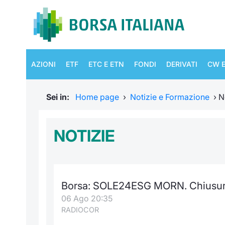
AZIONI
ETF
ETC E ETN
FONDI
DERIVATI
CW E
Sei in:
Home page
›
Notizie e Formazione
›
N
NOTIZIE
Borsa: SOLE24ESG MORN. Chiusura
06 Ago 20:35
RADIOCOR