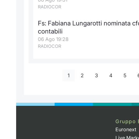
RADIOCOR
Fs: Fabiana Lungarotti nominata cf
contabili
06 Ago 19:28
RADIOCOR
1
2
3
4
5
Gruppo 
Euronext
Live Mark