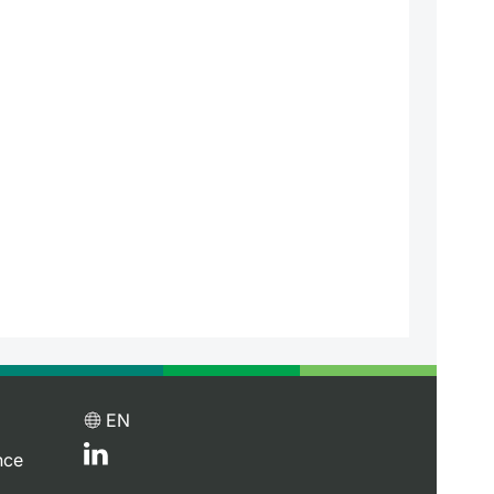
EN
nce