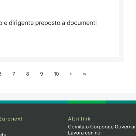
o e dirigente preposto a documenti
6
7
8
9
10
Euronext
Altri link
Comitato Corporate Governa
Lavora con noi
ets