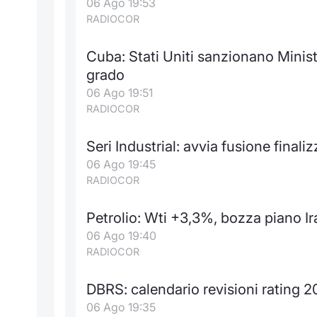
06 Ago 19:53
RADIOCOR
Cuba: Stati Uniti sanzionano Minist
grado
06 Ago 19:51
RADIOCOR
Seri Industrial: avvia fusione finaliz
06 Ago 19:45
RADIOCOR
Petrolio: Wti +3,3%, bozza piano Ir
06 Ago 19:40
RADIOCOR
DBRS: calendario revisioni rating 
06 Ago 19:35