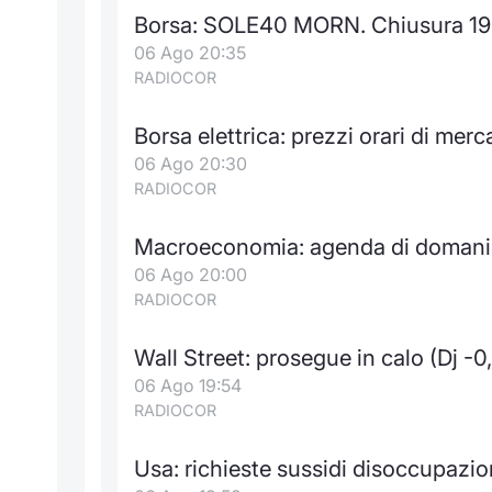
Borsa: SOLE40 MORN. Chiusura 19
06 Ago 20:35
RADIOCOR
Borsa elettrica: prezzi orari di mer
06 Ago 20:30
RADIOCOR
Macroeconomia: agenda di domani 
06 Ago 20:00
RADIOCOR
Wall Street: prosegue in calo (Dj -0,
06 Ago 19:54
RADIOCOR
Usa: richieste sussidi disoccupazio