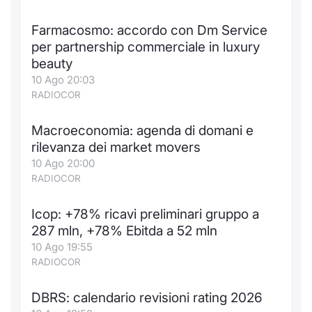
Formaz
Specific
Farmacosmo: accordo con Dm Service
Statisti
per partnership commerciale in luxury
Avvisi
beauty
10 Ago 20:03
Market
RADIOCOR
KID
Macroeconomia: agenda di domani e
rilevanza dei market movers
10 Ago 20:00
RADIOCOR
Icop: +78% ricavi preliminari gruppo a
287 mln, +78% Ebitda a 52 mln
10 Ago 19:55
RADIOCOR
DBRS: calendario revisioni rating 2026